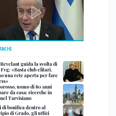
 ANCHE
Revelant guida la svolta di
Fvg: «Basta club elitari,
o una rete aperta per fare
ess»
rosso, uomo di 80 anni
are da casa: ricerche in
 nel Tarvisiano
 di bonifica dentro al
pio di Grado, gli uffici