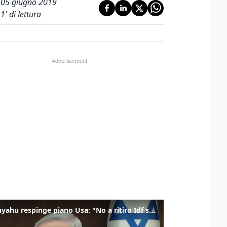
05 giugno 2019
1
' di lettura
Netanyahu respinge piano Usa: "No a ritiro Idf senza disarmo Hamas"