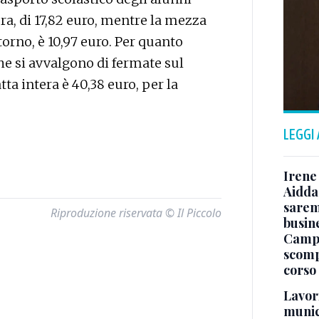
tera, di 17,82 euro, mentre la mezza
ritorno, è 10,97 euro. Per quanto
che si avvalgono di fermate sul
tta intera è 40,38 euro, per la
LEGGI
Irene 
Aidda 
sarem
Riproduzione riservata © Il Piccolo
busin
Campo
scomp
corso
Lavori
munici