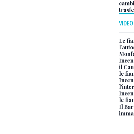
cambi
trasf
VIDEO
Le fi
l’auto
Monfa
Incen
il Ca
le fi
Incen
l’inte
Incen
le fi
Il Bar
immag