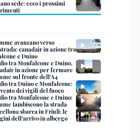
ano sede: ecco i prossimi
erimenti
amme avanzano verso
strada: canadair in azione tra
lcone e Duino
dio tra Monfalcone e Duino,
nadair in azione per fermare
amme sul fronte dell’A4
dio tra Duino e Monfalcone:
rvento dei vigili del fuoco
dio tra Monfalcone e Duino:
amme lambiscono la strada
cellona sbarca in Friuli: le
ini dell'arrivo in albergo