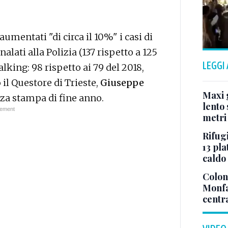
umentati "di circa il 10%" i casi di
lati alla Polizia (137 rispetto a 125
LEGGI
talking: 98 rispetto ai 79 del 2018,
il Questore di Trieste,
Giuseppe
Maxi g
nza stampa di fine anno.
lento 
metri
Rifugi
13 pla
caldo
Colonn
Monfa
centr