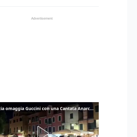
Venezia omaggia Guccini con una Cantata Anarchica in campo Santa Margherita