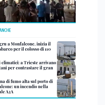
 ANCHE
ru a Monfalcone, inizia il
sbarco per il colosso di 110
 climatici: a Trieste arrivano
tani per contrastare il gran
a di fumo alta sul porto di
lcone: un incendio nella
ale A2A