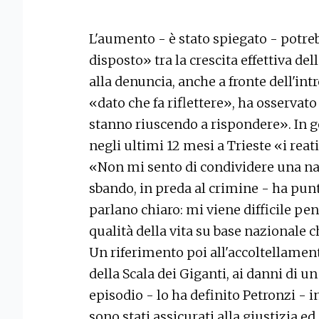
L'aumento - è stato spiegato - potr
disposto» tra la crescita effettiva del
alla denuncia, anche a fronte dell'in
«dato che fa riflettere», ha osservato
stanno riuscendo a rispondere». In ge
negli ultimi 12 mesi a Trieste «i reat
«Non mi sento di condividere una narr
sbando, in preda al crimine - ha punt
parlano chiaro: mi viene difficile pen
qualità della vita su base nazionale c
Un riferimento poi all'accoltellamen
della Scala dei Giganti, ai danni di 
episodio - lo ha definito Petronzi - i
sono stati assicurati alla giustizia 