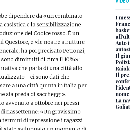
VIDEO
ebbe dipendere da «un combinato
I mes
Franc
la casistica e la sensibilizzazione
basket
troduzione del Codice rosso. È un
all’ul
 il Questore, e «le nostre strutture
Auto 
autos
nerale, ha poi precisato Petronzi,
Il gi
i sono diminuiti di circa il 10%»:
Polizi
ativa che parla di una città allo
Raiola
Il pre
ualizzato - ci sono dati che
confe
sare a una città quinta in Italia per
l'iden
nome
he sia preda di saccheggi».
La na
to avvenuto a ottobre nei pressi
Golia
un diciassettenne: «Un gravissimo
n termini di repressione i ragazzi
ed è stato sviluppato un momento di