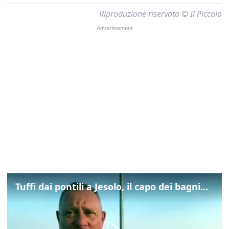
Riproduzione riservata © Il Piccolo
Tuffi dai pontili a Jesolo, il capo dei bagnini: "L'impegno di tutti per evitare altre tragedie"