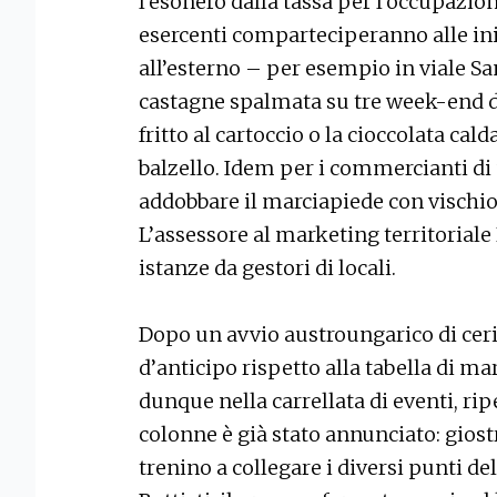
l’esonero dalla tassa per l’occupazion
esercenti comparteciperanno alle ini
all’esterno – per esempio in viale San
castagne spalmata su tre week-end di 
fritto al cartoccio o la cioccolata cal
balzello. Idem per i commercianti di
addobbare il marciapiede con vischio 
L’assessore al marketing territoriale
istanze da gestori di locali.
Dopo un avvio austroungarico di cer
d’anticipo rispetto alla tabella di mar
dunque nella carrellata di eventi, r
colonne è già stato annunciato: giost
trenino a collegare i diversi punti del