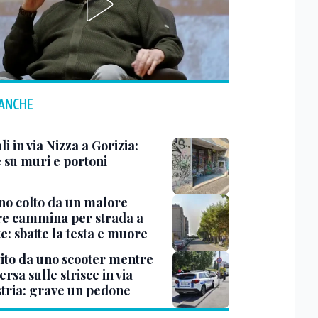
 ANCHE
i in via Nizza a Gorizia:
e su muri e portoni
no colto da un malore
e cammina per strada a
e: sbatte la testa e muore
tito da uno scooter mentre
ersa sulle strisce in via
Istria: grave un pedone