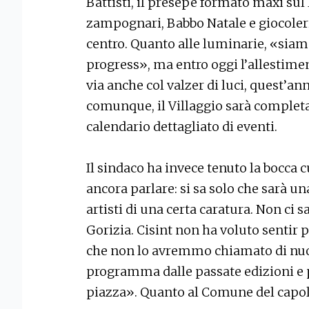
Battisti, il presepe formato maxi sul 
zampognari, Babbo Natale e giocoleri
centro. Quanto alle luminarie, «siam
progress», ma entro oggi l’allestim
via anche col valzer di luci, quest’ann
comunque, il Villaggio sarà completat
calendario dettagliato di eventi.
Il sindaco ha invece tenuto la bocca
ancora parlare: si sa solo che sarà u
artisti di una certa caratura. Non ci
Gorizia. Cisint non ha voluto sentir p
che non lo avremmo chiamato di nuov
programma dalle passate edizioni e p
piazza». Quanto al Comune del capol