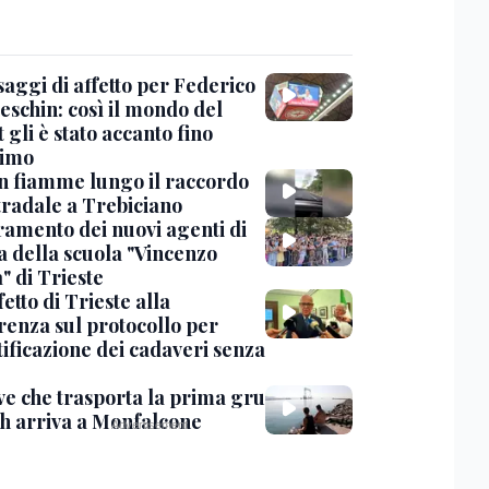
saggi di affetto per Federico
eschin: così il mondo del
 gli è stato accanto fino
timo
in fiamme lungo il raccordo
tradale a Trebiciano
uramento dei nuovi agenti di
a della scuola "Vincenzo
" di Trieste
fetto di Trieste alla
renza sul protocollo per
tificazione dei cadaveri senza
ve che trasporta la prima gru
th arriva a Monfalcone