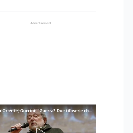
Medio Oriente, Guccini: "Guerra? Due tifoserie che si urlano contro e dimenticano vittime"