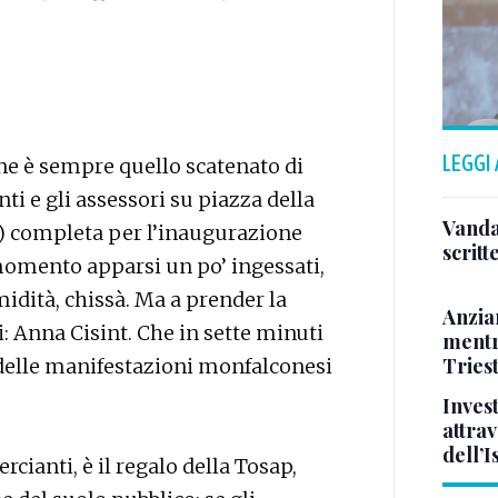
LEGGI
ine è sempre quello scatenato di
nti e gli assessori su piazza della
Vandal
i) completa per l’inaugurazione
scritt
 momento apparsi un po’ ingessati,
midità, chissà. Ma a prender la
Anzia
i: Anna Cisint. Che in sette minuti
mentr
Triest
o delle manifestazioni monfalconesi
Inves
attrav
dell’
cianti, è il regalo della Tosap,