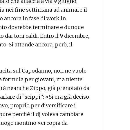
lato che affaccia a via 9 giugno,
a nei fine settimana ad animare il
o ancora in fase di work in
ento dovrebbe terminare e dunque
o dai toni caldi. Entro il 9 dicembre,
o. Si attende ancora, però, il
 cucita sul Capodanno, non ne vuole
na formula per giovani, ma niente
 sarà neanche Zippo, già prenotato da
arlare di “scippi”: «Si era già deciso
o, proprio per diversificare i
ure perché il dj voleva cambiare
uogo isontino «ci copia da