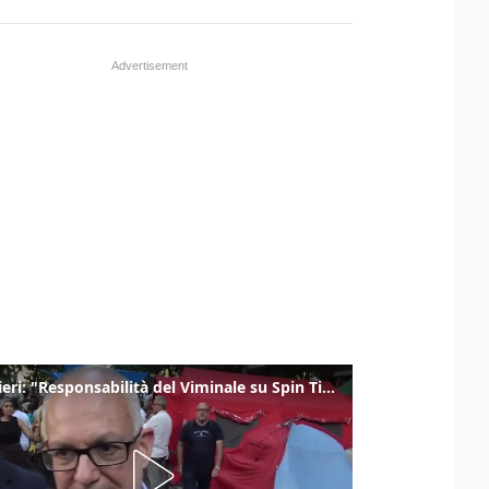
Gualtieri: "Responsabilità del Viminale su Spin Time? La posizione dei partiti è nota"