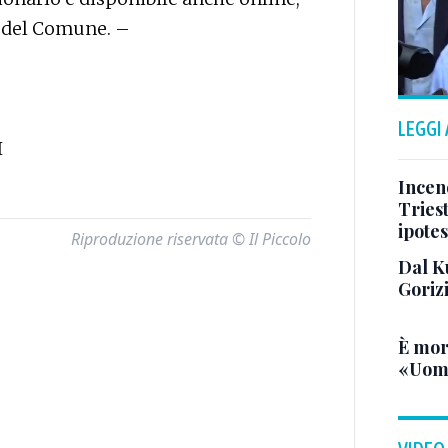
to del Comune. –
LEGGI
I
Incend
Triest
ipotes
Riproduzione riservata © Il Piccolo
Dal K
Goriz
È mor
«Uomo