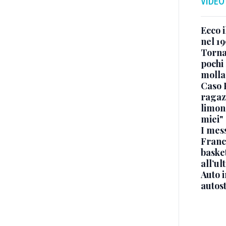
VIDEO
Ecco i
nel 19
Torna
pochi 
molla
Caso 
ragaz
limona
miei"
I mes
Franc
basket
all’ul
Auto 
autos