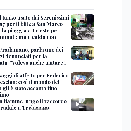
l tanko usato dai Serenissimi
97 per il blitz a San Marco
 la pioggia a Trieste per
minuti: ma il caldo non
Pradamano, parla uno dei
zi denunciati per la
ta: "Volevo anche aiutare i
saggi di affetto per Federico
eschin: così il mondo del
 gli è stato accanto fino
timo
in fiamme lungo il raccordo
tradale a Trebiciano