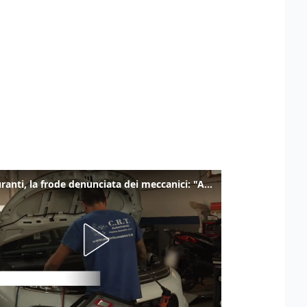
Carburanti, la frode denunciata dei meccanici: "Acqua in gasolio e benzina"