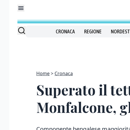
CRONACA
REGIONE
NORDEST
Home
Cronaca
Superato il tet
Monfalcone, gl
Componente bengalese maggiorita