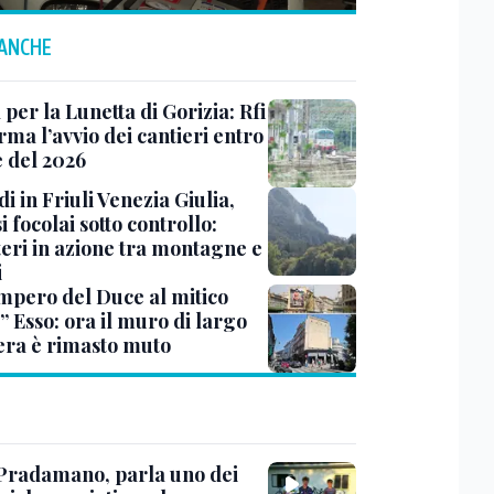
 ANCHE
 per la Lunetta di Gorizia: Rfi
ma l’avvio dei cantieri entro
e del 2026
i in Friuli Venezia Giulia,
i focolai sotto controllo:
teri in azione tra montagne e
i
impero del Duce al mitico
” Esso: ora il muro di largo
era è rimasto muto
Pradamano, parla uno dei