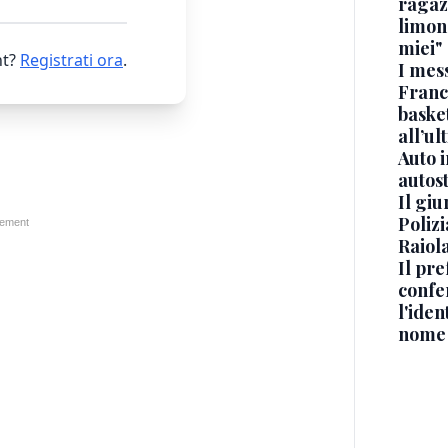
ragaz
limona
miei"
t?
Registrati ora
.
I mes
Franc
basket
all’ul
Auto 
autos
Il gi
Polizi
Raiola
Il pre
confe
l'iden
nome