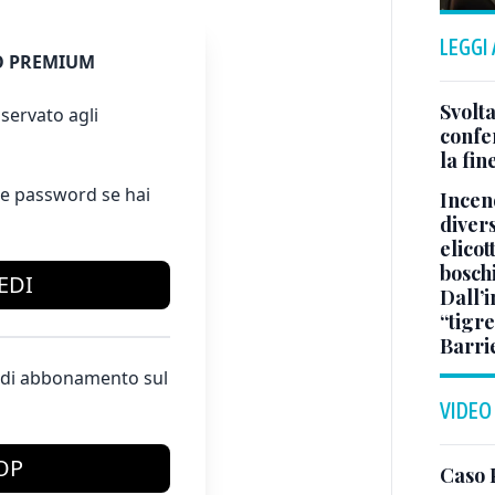
LEGGI
 PREMIUM
Svolta
servato agli
confer
la fin
e password se hai
Incend
divers
elicot
bosch
EDI
Dall’
“tigre
Barri
te di abbonamento sul
VIDEO
OP
Caso 