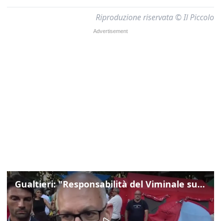
Riproduzione riservata © Il Piccolo
Gualtieri: "Responsabilità del Viminale su Spin Time? La posizione dei partiti è nota"