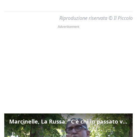
Riproduzione riservata © Il Piccolo
Marcinelle, La Russa: "C'è chi in passato voltava le spalle a Marcinelle"