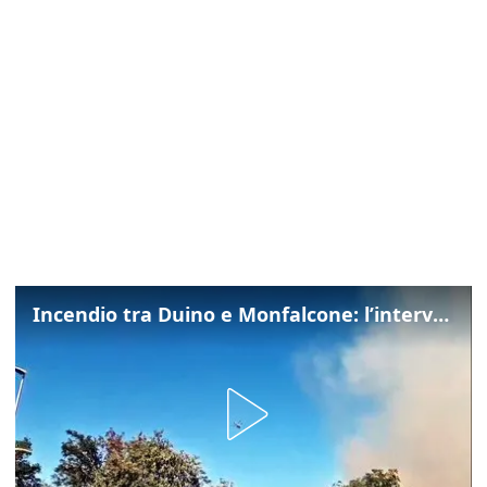
Incendio tra Duino e Monfalcone: l’intervento dei vigili del fuoco