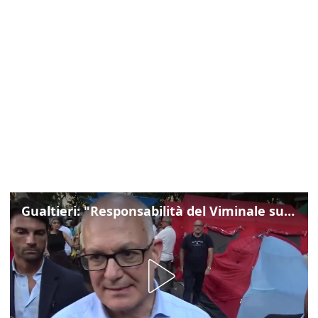
Gualtieri: "Responsabilità del Viminale su Spin Time? La posizione dei partiti è nota"