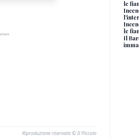
le fi
Incen
l’inte
Incen
le fi
Il Bar
immag
Riproduzione riservata © Il Piccolo