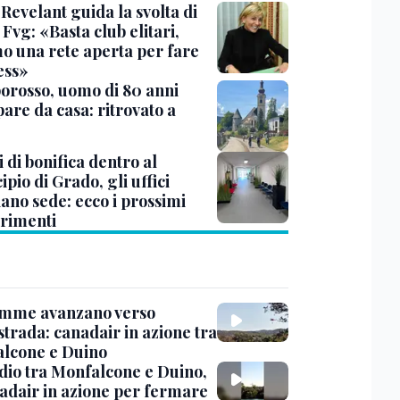
Revelant guida la svolta di
Fvg: «Basta club elitari,
o una rete aperta per fare
ess»
rosso, uomo di 80 anni
are da casa: ritrovato a
 di bonifica dentro al
pio di Grado, gli uffici
ano sede: ecco i prossimi
erimenti
amme avanzano verso
strada: canadair in azione tra
lcone e Duino
dio tra Monfalcone e Duino,
nadair in azione per fermare