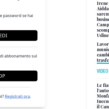
Irene 
Aidda 
sarem
e password se hai
busin
Campo
scomp
EDI
Udine
Lavori
munici
cambi
te di abbonamento sul
trasf
VIDEO
OP
Le fi
l’auto
Monfa
t?
Registrati ora
.
Incen
il Ca