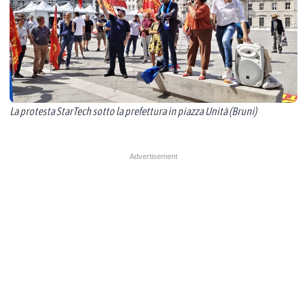
La protesta StarTech sotto la prefettura in piazza Unità (Bruni)