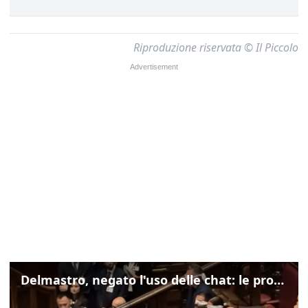
Riproduzione riservata © Il Piccolo
Delmastro, negato l'uso delle chat: le proteste di Avs e M5s