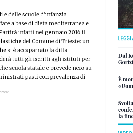
di e delle scuole d’infanzia
fate a base di dieta mediterranea e
 Partirà infatti nel
gennaio 2016
il
LEGGI
lastiche
del Comune di Trieste: un
he si è accaparrato la ditta
Dal K
derà tutti gli iscritti agli istituti per
Goriz
he scuola statale e prevede nero su
nistrati pasti con prevalenza di
È mor
«Uomo
Svolta
confer
la fin