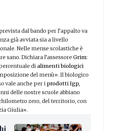
 prevista dal bando per l’appalto va
za già avviata sia a livello
onale. Nelle mense scolastiche è
re sano. Dichiara l’assessore
Grim
:
percentuale di
alimenti biologici
omposizione del menù». Il biologico
rso vale anche per i
prodotti Igp,
alunni delle nostre scuole abbiano
chilometro zero, del territorio, con
zia Giulia».
hi