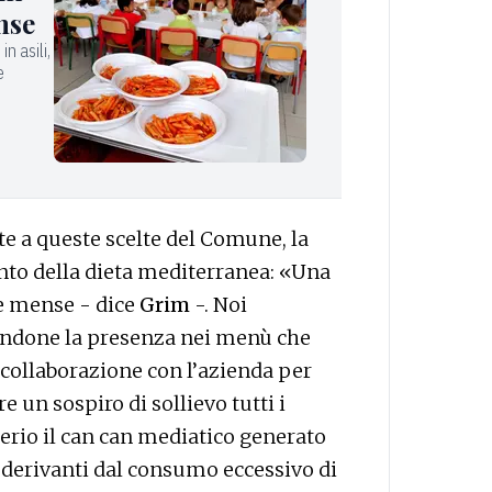
nse
in asili,
e
e a queste scelte del Comune, la
to della dieta mediterranea: «Una
le mense - dice
Grim
-. Noi
andone la presenza nei menù che
n collaborazione con l’azienda per
e un sospiro di sollievo tutti i
erio il can can mediatico generato
i derivanti dal consumo eccessivo di