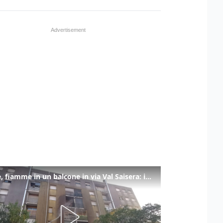
Udine, fiamme in un balcone in via Val Saisera: intervengono i pompieri