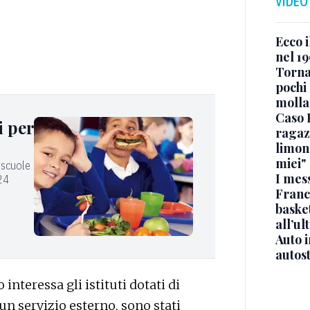
VIDEO
Ecco i
nel 19
Torna
pochi 
molla
Caso 
i per
ragaz
limona
miei"
n scuole
I mes
 24
Franc
basket
all’ul
Auto 
autos
interessa gli istituti dotati di
 un servizio esterno, sono stati