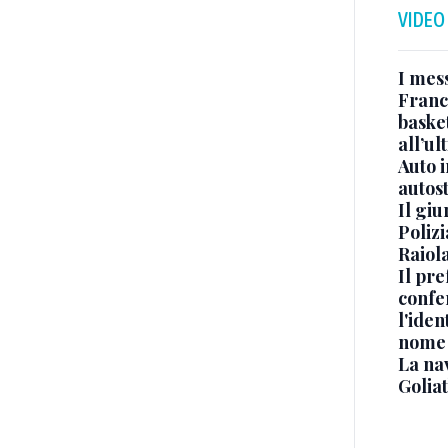
VIDEO
I mes
Franc
basket
all’ul
Auto 
autos
Il gi
Polizi
Raiola
Il pre
confe
l'iden
nome
La na
Golia