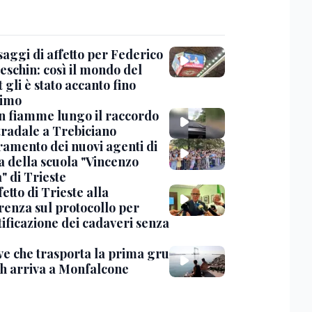
saggi di affetto per Federico
eschin: così il mondo del
 gli è stato accanto fino
timo
in fiamme lungo il raccordo
tradale a Trebiciano
uramento dei nuovi agenti di
a della scuola "Vincenzo
" di Trieste
fetto di Trieste alla
renza sul protocollo per
tificazione dei cadaveri senza
ve che trasporta la prima gru
th arriva a Monfalcone