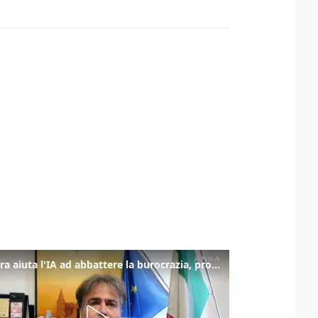
La fibra aiuta l'IA ad abbattere la burocrazia, progetto pilota in Veneto