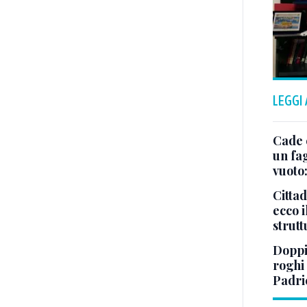
LEGGI
Cade 
un fa
vuoto
Cittad
ecco i
strut
Doppi
roghi
Padri