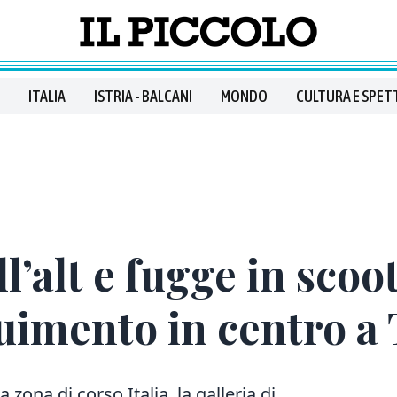
ITALIA
ISTRIA - BALCANI
MONDO
CULTURA E SPET
l’alt e fugge in scoo
imento in centro a 
zona di corso Italia, la galleria di