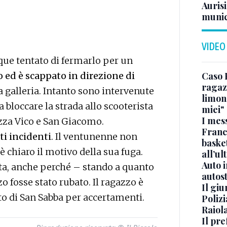
Aurisi
munic
VIDEO
que tentato di fermarlo per un
o ed è scappato in direzione di
Caso 
ragaz
a galleria. Intanto sono intervenute
limona
a bloccare la strada allo scooterista
miei"
I mes
azza Vico e San Giacomo.
Franc
ti incidenti
. Il ventunenne non
basket
 chiaro il motivo della sua fuga.
all’ul
Auto 
ta, anche perché – stando a quanto
autos
o fosse stato rubato. Il ragazzo è
Il gi
o di San Sabba per accertamenti.
Polizi
Raiola
Il pre