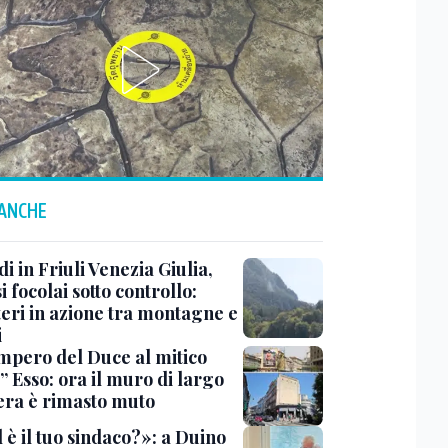
 ANCHE
i in Friuli Venezia Giulia,
i focolai sotto controllo:
teri in azione tra montagne e
i
impero del Duce al mitico
” Esso: ora il muro di largo
era è rimasto muto
 è il tuo sindaco?»: a Duino