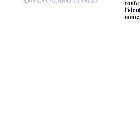
Riproduzione riservata © Il Piccolo
confe
l'iden
nome