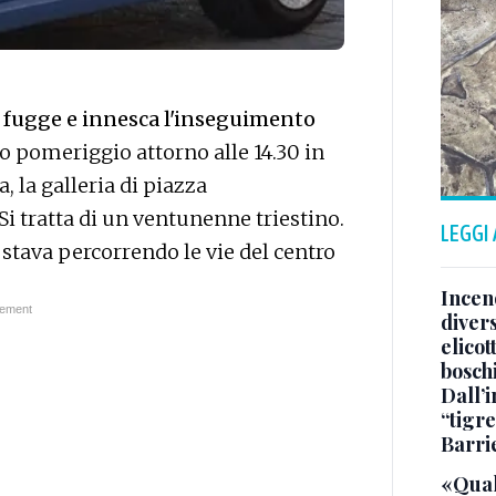
fugge e innesca l'inseguimento
to pomeriggio attorno alle 14.30 in
a, la galleria di piazza
i tratta di un ventunenne triestino.
LEGGI
e stava percorrendo le vie del centro
Incend
divers
elicot
bosch
Dall’
“tigre
Barri
«Qual