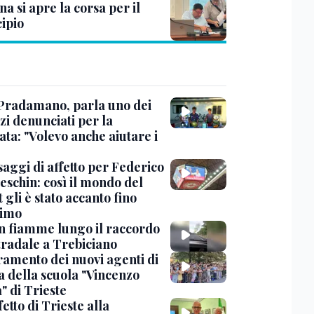
na si apre la corsa per il
ipio
Pradamano, parla uno dei
zi denunciati per la
ta: "Volevo anche aiutare i
saggi di affetto per Federico
eschin: così il mondo del
 gli è stato accanto fino
timo
in fiamme lungo il raccordo
tradale a Trebiciano
uramento dei nuovi agenti di
a della scuola "Vincenzo
" di Trieste
fetto di Trieste alla