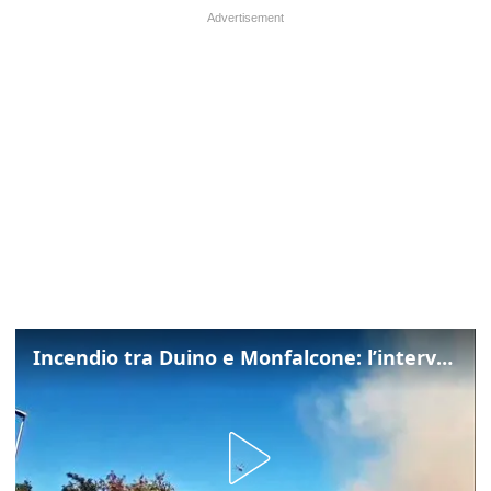
Incendio tra Duino e Monfalcone: l’intervento dei vigili del fuoco