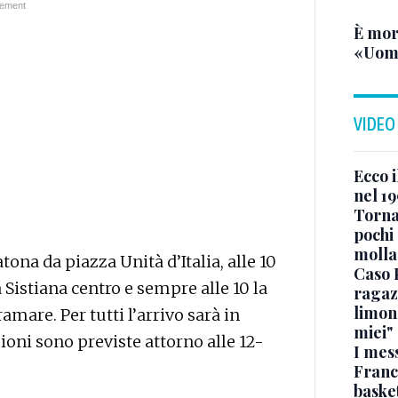
È mor
«Uomo
VIDEO
Ecco i
nel 19
Torna
pochi 
molla
tona da piazza Unità d’Italia, alle 10
Caso 
Sistiana centro e sempre alle 10 la
ragaz
limona
amare. Per tutti l’arrivo sarà in
miei"
ioni sono previste attorno alle 12-
I mes
Franc
basket