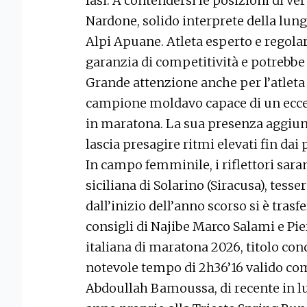
fasi. A contendersi le posizioni di ve
Nardone, solido interprete della lunga
Alpi Apuane. Atleta esperto e regol
garanzia di competitività e potrebbe i
Grande attenzione anche per l’atlet
campione moldavo capace di un ecce
in maratona. La sua presenza aggiung
lascia presagire ritmi elevati fin dai
In campo femminile, i riflettori sara
siciliana di Solarino (Siracusa), tesse
dall’inizio dell’anno scorso si è trasf
consigli di Najibe Marco Salami e Pi
italiana di maratona 2026, titolo con
notevole tempo di 2h36’16 valido co
Abdoullah Bamoussa, di recente in lu