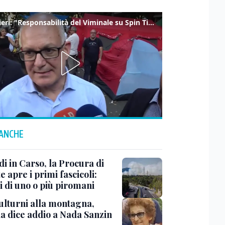
Gualtieri: "Responsabilità del Viminale su Spin Time? La posizione dei partiti è nota"
 ANCHE
i in Carso, la Procura di
e apre i primi fascicoli:
i di uno o più piromani
ulturni alla montagna,
ia dice addio a Nada Sanzin