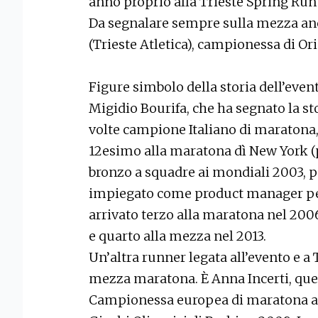
anno proprio alla Trieste Spring Run
Da segnalare sempre sulla mezza anc
(Trieste Atletica), campionessa di Or
Figure simbolo della storia dell’event
Migidio Bourifa, che ha segnato la sto
volte campione Italiano di maratona,
12esimo alla maratona dì New York (
bronzo a squadre ai mondiali 2003, 
impiegato come product manager per 
arrivato terzo alla maratona nel 200
e quarto alla mezza nel 2013.
Un’altra runner legata all’evento e a 
mezza maratona. È Anna Incerti, quest
Campionessa europea di maratona a B