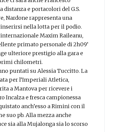
rtice ci sarà anche Francesco
 distanza e portacolori del G.S.
are, Nardone rappresenta una
nserirsi nella lotta per il podio.
a internazionale Maxim Raileanu,
llente primato personale di 2h09’
e ulteriore prestigio alla gara e
 primi chilometri.
nno puntati su Alessia Tuccitto. La
rata per l’Imperiali Atletica,
erita a Mantova per ricevere i
ero Incalza e fresca campionessa
quistato anch’esso a Rimini con il
me suo pb. Alla mezza anche
ce sia alla Mujalonga sia lo scorso