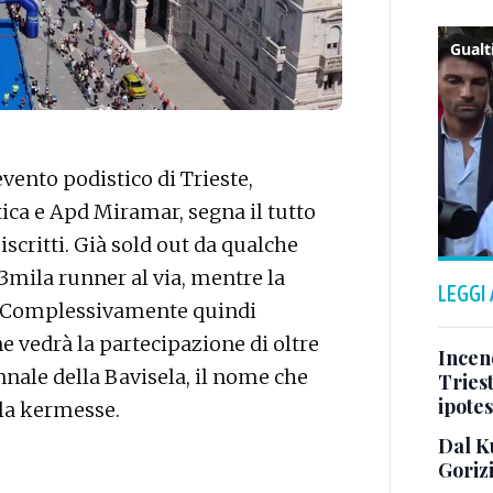
vento podistico di Trieste,
tica e Apd Miramar, segna il tutto
scritti. Già sold out da qualche
mila runner al via, mentre la
LEGGI
i. Complessivamente quindi
 vedrà la partecipazione di oltre
Incend
nnale della Bavisela, il nome che
Triest
ipotes
la kermesse.
Dal K
Goriz