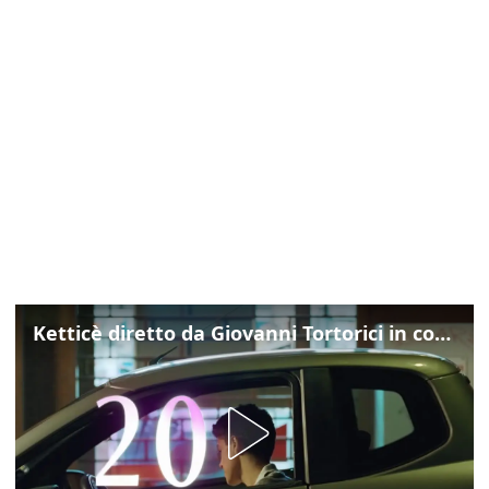
Ketticè diretto da Giovanni Tortorici in concorso al Locarno Film Festival