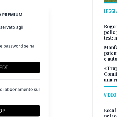
LEGGI
 PREMIUM
Rogo i
servato agli
pelle 
test:
e password se hai
Monfa
patent
e aut
EDI
«Tropp
Comit
una r
te di abbonamento sul
VIDEO
Ecco i
OP
nel 19