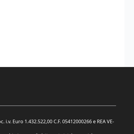
c. i.v. Euro 1.432.522,00 C.F. 05412000266 e REA VE-