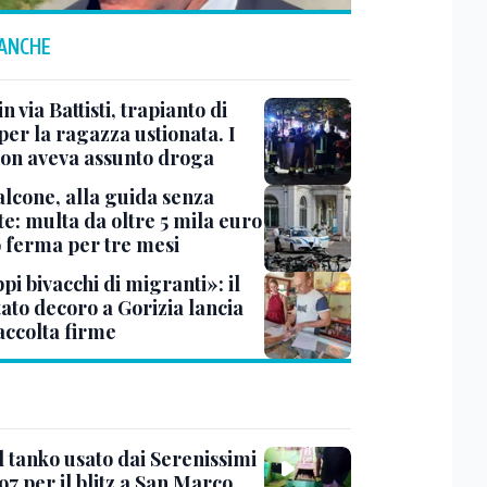
 ANCHE
n via Battisti, trapianto di
per la ragazza ustionata. I
 non aveva assunto droga
lcone, alla guida senza
e: multa da oltre 5 mila euro
o ferma per tre mesi
i bivacchi di migranti»: il
ato decoro a Gorizia lancia
accolta firme
l tanko usato dai Serenissimi
97 per il blitz a San Marco