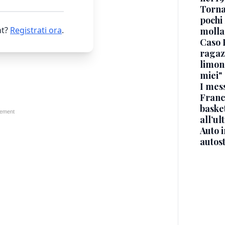
Torna
pochi 
t?
Registrati ora
.
molla
Caso 
ragaz
limona
miei"
I mes
Franc
basket
all’ul
Auto 
autos