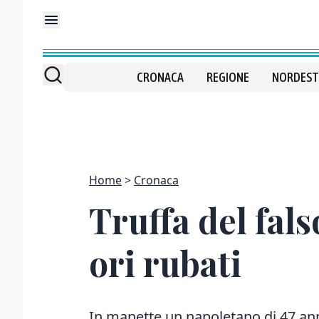
CRONACA
REGIONE
NORDEST
Home
Cronaca
Truffa del fals
ori rubati
In manette un napoletano di 47 ann