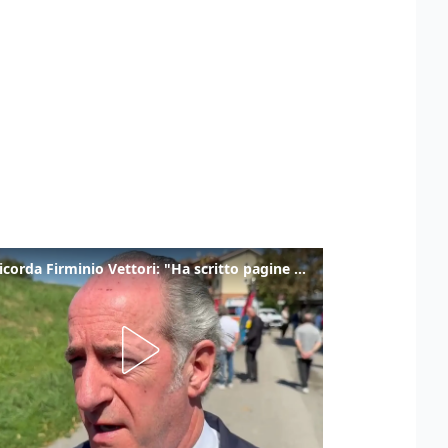
Zaia ricorda Firminio Vettori: "Ha scritto pagine di storia del nostro territorio"