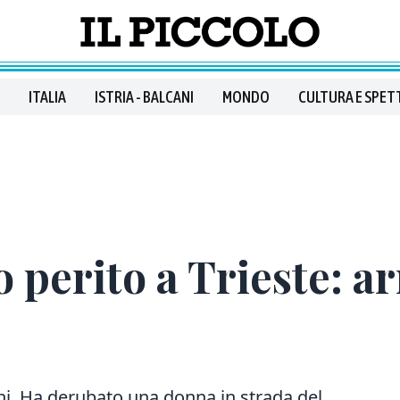
ITALIA
ISTRIA - BALCANI
MONDO
CULTURA E SPET
o perito a Trieste: a
i. Ha derubato una donna in strada del