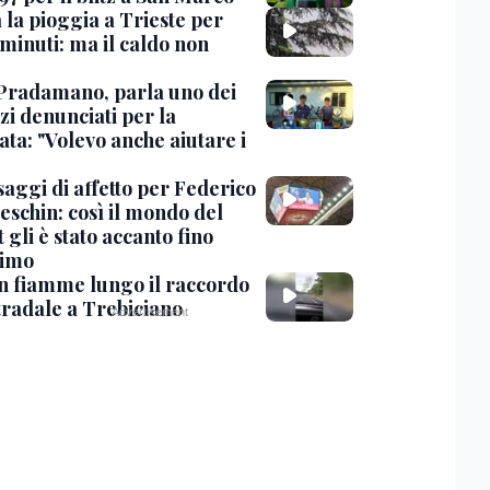
 la pioggia a Trieste per
minuti: ma il caldo non
Pradamano, parla uno dei
zi denunciati per la
ta: "Volevo anche aiutare i
saggi di affetto per Federico
eschin: così il mondo del
 gli è stato accanto fino
timo
in fiamme lungo il raccordo
tradale a Trebiciano