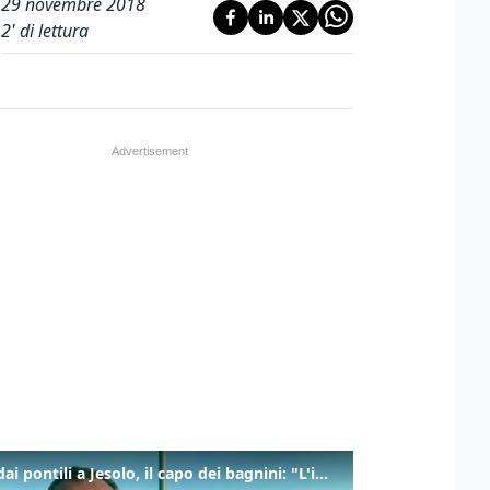
29 novembre 2018
2
' di lettura
Tuffi dai pontili a Jesolo, il capo dei bagnini: "L'impegno di tutti per evitare altre tragedie"