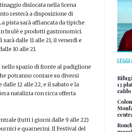
attinaggio dislocata nella Scena
anto resterà a disposizione di
 La pista sarà affiancata da tipiche
in brulè e prodotti gastronomici.
sarà dalle 11 alle 21, il venerdì e
alle 10 alle 21.
LEGGI
ello spazio di fronte al padiglione
 che potranno contare su diversi
Rifugi
alle 12 alle 22, e il sabato e la
13 pla
caldo
iera natalizia con ricca offerta
Colonn
Monfa
centr
rale (tutti i giorni dalle 9 alle 22)
Ronch
urnici e quarnerini. Il Festival del
macel