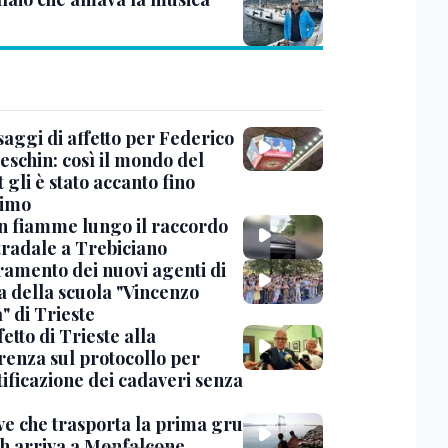
saggi di affetto per Federico
eschin: così il mondo del
 gli è stato accanto fino
timo
in fiamme lungo il raccordo
tradale a Trebiciano
uramento dei nuovi agenti di
a della scuola "Vincenzo
" di Trieste
fetto di Trieste alla
renza sul protocollo per
tificazione dei cadaveri senza
ve che trasporta la prima gru
th arriva a Monfalcone