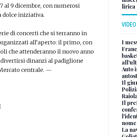
 7 al 9 dicembre, con numerosi
lirica
 dolce iniziativa.
VIDEO
serie di concerti che si terranno in
I mes
organizzati all’aperto: il primo, con
Franc
iccoli che attenderanno il nuovo anno
basket
 divertirsi dinanzi al padiglione
all’ul
Auto 
 Mercato centrale. —
autos
Il gi
Polizi
Raiola
Il pre
I
confe
l'iden
nome
La na
Golia