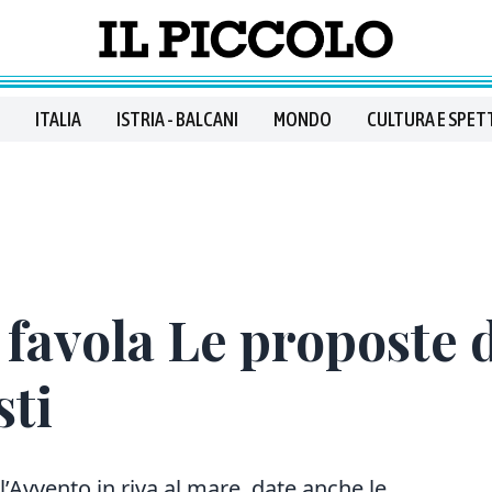
ITALIA
ISTRIA - BALCANI
MONDO
CULTURA E SPET
favola Le proposte 
sti
l’Avvento in riva al mare, date anche le