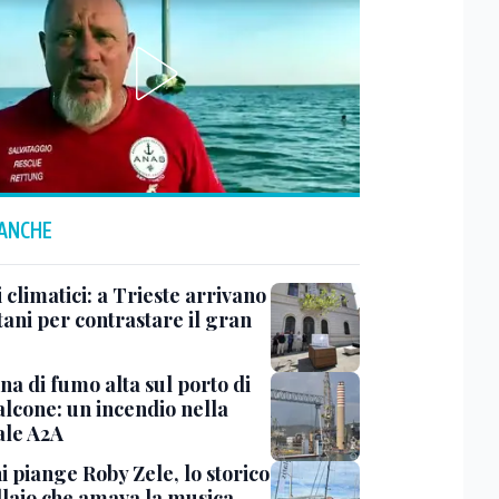
 ANCHE
 climatici: a Trieste arrivano
tani per contrastare il gran
a di fumo alta sul porto di
lcone: un incendio nella
ale A2A
i piange Roby Zele, lo storico
laio che amava la musica