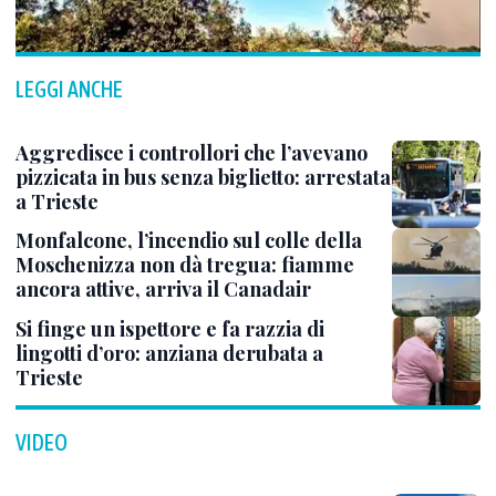
LEGGI ANCHE
Aggredisce i controllori che l’avevano
pizzicata in bus senza biglietto: arrestata
a Trieste
Monfalcone, l’incendio sul colle della
Moschenizza non dà tregua: fiamme
ancora attive, arriva il Canadair
Si finge un ispettore e fa razzia di
lingotti d’oro: anziana derubata a
Trieste
VIDEO