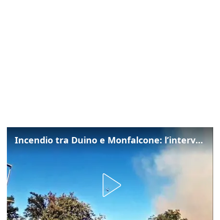
Incendio tra Duino e Monfalcone: l’intervento dei vigili del fuoco