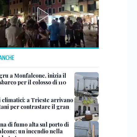
 ANCHE
ru a Monfalcone, inizia il
sbarco per il colosso di 110
 climatici: a Trieste arrivano
tani per contrastare il gran
a di fumo alta sul porto di
lcone: un incendio nella