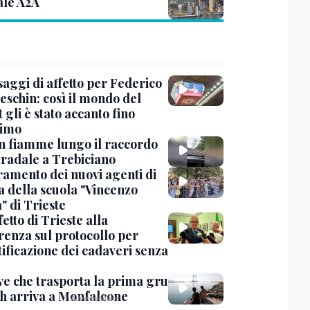
ale A2A
saggi di affetto per Federico
eschin: così il mondo del
 gli è stato accanto fino
timo
in fiamme lungo il raccordo
tradale a Trebiciano
uramento dei nuovi agenti di
a della scuola "Vincenzo
" di Trieste
fetto di Trieste alla
renza sul protocollo per
tificazione dei cadaveri senza
ve che trasporta la prima gru
th arriva a Monfalcone