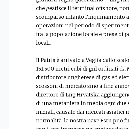
che gestisce il terminal offshore, no
scomparso intanto l’inquinamento ac
operazioni nel periodo di speriment
fra la popolazione locale e prese di p
locali.
Il Patris è arrivato a Veglia dallo sca
151.500 metri cubi di gnl ordinati da
distributore ungherese di gas ed el
scossoni di mercato sino a fine ann
direttore di Lng Hrvatska aggiungen
di una metaniera in media ogni due s
iniziali, causate dai mercati asiatici
normalità: la nostra nave Fsru può f