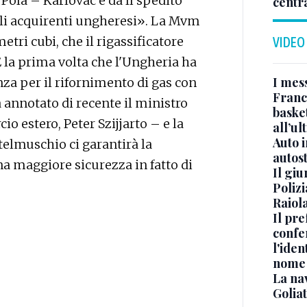
ola – Karlovac e da lì spedito
centr
gli acquirenti ungheresi». La Mvm
metri cubi, che il rigassificatore
VIDEO
 la prima volta che l'Ungheria ha
I mes
za per il rifornimento di gas con
Franc
 annotato di recente il ministro
basket
o estero, Peter Szijjarto – e la
all’ul
Auto 
telmuschio ci garantirà la
autos
na maggiore sicurezza in fatto di
Il gi
Polizi
Raiola
Il pre
confe
l'iden
nome
La na
Golia