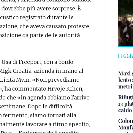
n dovrebbe più avere sorprese. È
ustico registrato durante le
azione, che aveva causato proteste
osizione da parte delle autorità
LEGGI
lo Usa di Freeport, con a bordo
 Mfgk Croatia, azienda in mano al
Maxi g
ettricità Mvm. «Non prevediamo
lento 
metri
o», ha commentato Hrvoje Krhen,
Rifugi
do che «in agenda abbiamo l'arrivo
13 pla
ettimane. Dopo le difficoltà
caldo
 in fermento, siamo tornati alla
Colonn
inalmente lavorare a ritmo spedito,
Monfa