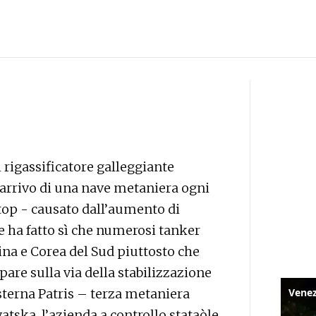
l rigassificatore galleggiante
 l'arrivo di una nave metaniera ogni
top - causato dall’aumento di
he ha fatto sì che numerosi tanker
ina e Corea del Sud piuttosto che
 pare sulla via della stabilizzazione
cisterna Patris – terza metaniera
tska, l’azienda a controllo stataòle