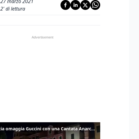
27 marzo 2021
2
' di lettura
Venezia omaggia Guccini con una Cantata Anarchica in campo Santa Margherita