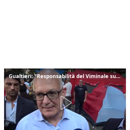
Gualtieri: "Responsabilità del Viminale su Spin Time? La posizione dei partiti è nota"