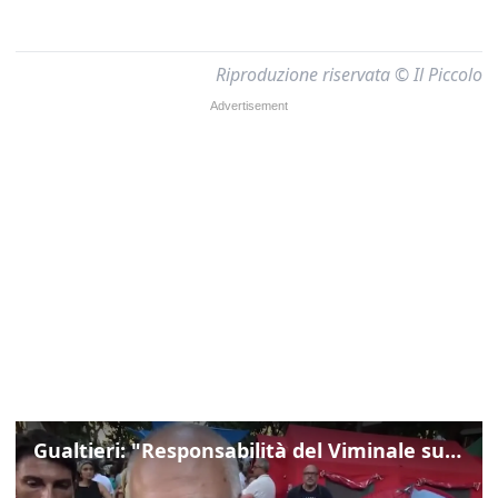
Riproduzione riservata © Il Piccolo
Gualtieri: "Responsabilità del Viminale su Spin Time? La posizione dei partiti è nota"