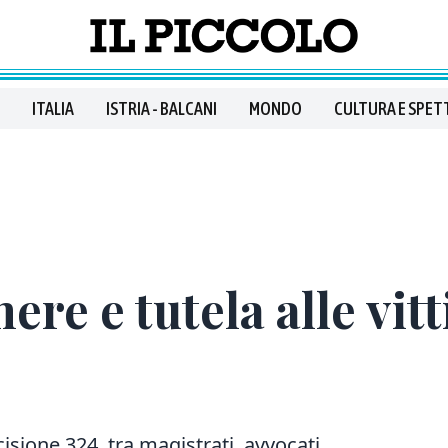
ITALIA
ISTRIA - BALCANI
MONDO
CULTURA E SPET
ere e tutela alle vit
cisione 324, tra magistrati, avvocati,