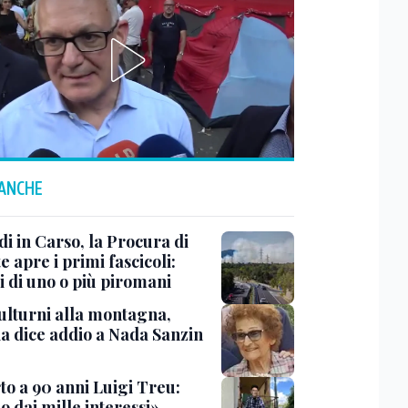
 ANCHE
i in Carso, la Procura di
e apre i primi fascicoli:
i di uno o più piromani
ulturni alla montagna,
ia dice addio a Nada Sanzin
to a 90 anni Luigi Treu:
 dai mille interessi»