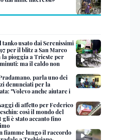
l tanko usato dai Serenissimi
97 per il blitz a San Marco
 la pioggia a Trieste per
minuti: ma il caldo non
Pradamano, parla uno dei
zi denunciati per la
ta: "Volevo anche aiutare i
saggi di affetto per Federico
eschin: così il mondo del
 gli è stato accanto fino
timo
in fiamme lungo il raccordo
tradale a Trebiciano