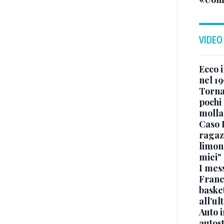
VIDEO
Ecco i
nel 19
Torna
pochi 
molla
Caso 
ragaz
limona
miei"
I mes
Franc
basket
all’ul
Auto 
autos