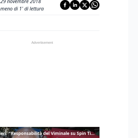
29 novembre 2018
meno di 1' di lettura
Gualtieri: "Responsabilità del Viminale su Spin Time? La posizione dei partiti è nota"