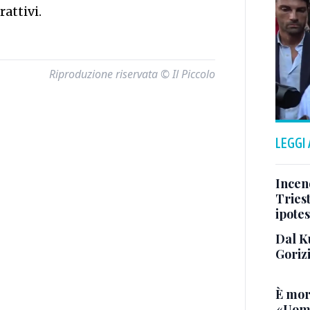
rattivi.
Riproduzione riservata © Il Piccolo
LEGGI
Incend
Triest
ipotes
Dal K
Goriz
È mor
«Uomo