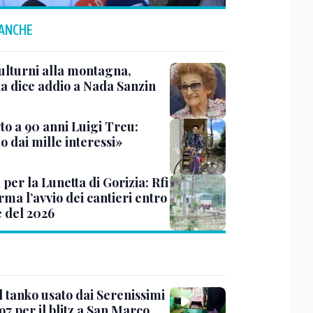
 ANCHE
ulturni alla montagna,
ia dice addio a Nada Sanzin
to a 90 anni Luigi Treu:
 dai mille interessi»
 per la Lunetta di Gorizia: Rfi
ma l’avvio dei cantieri entro
e del 2026
l tanko usato dai Serenissimi
97 per il blitz a San Marco