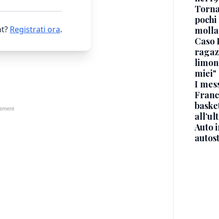
Torna
pochi 
t?
Registrati ora
.
molla
Caso 
ragaz
limona
miei"
I mes
Franc
basket
all’ul
Auto 
autos