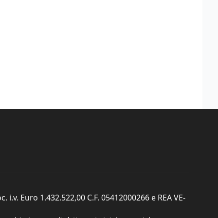
c. i.v. Euro 1.432.522,00 C.F. 05412000266 e REA VE-