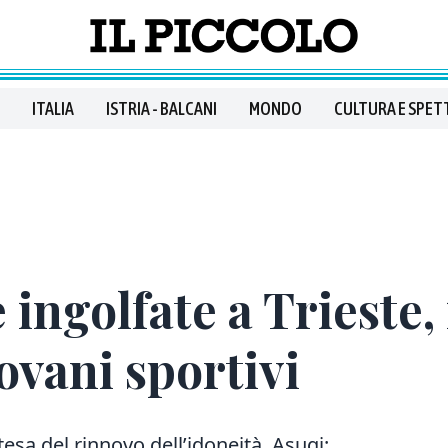
ITALIA
ISTRIA - BALCANI
MONDO
CULTURA E SPET
 ingolfate a Trieste,
ovani sportivi
tesa del rinnovo dell’idoneità. Asugi: