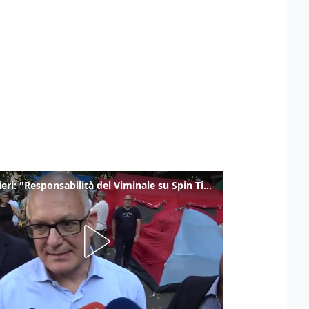
Gualtieri: "Responsabilità del Viminale su Spin Time? La posizione dei partiti è nota"