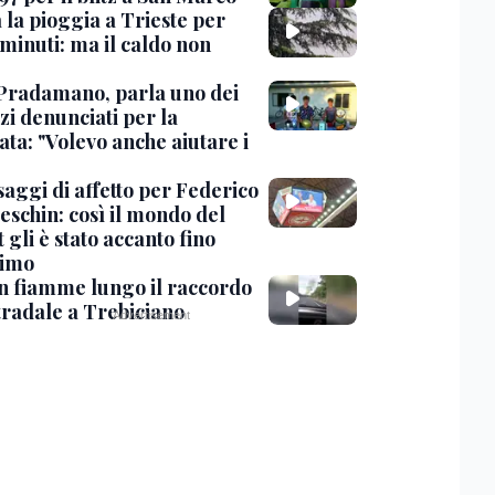
 la pioggia a Trieste per
minuti: ma il caldo non
Pradamano, parla uno dei
zi denunciati per la
ta: "Volevo anche aiutare i
saggi di affetto per Federico
eschin: così il mondo del
 gli è stato accanto fino
timo
in fiamme lungo il raccordo
tradale a Trebiciano