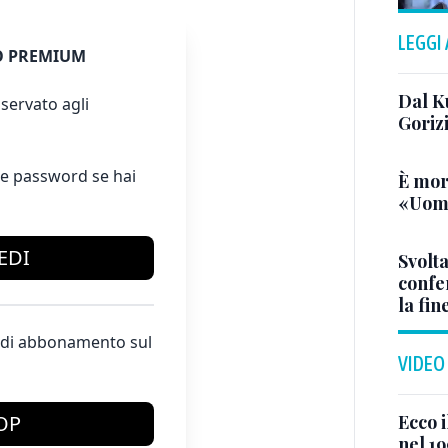
LEGGI
 PREMIUM
Dal K
servato agli
Goriz
e password se hai
È mor
«Uomo
EDI
Svolta
confer
la fin
te di abbonamento sul
VIDEO
Ecco i
OP
nel 19