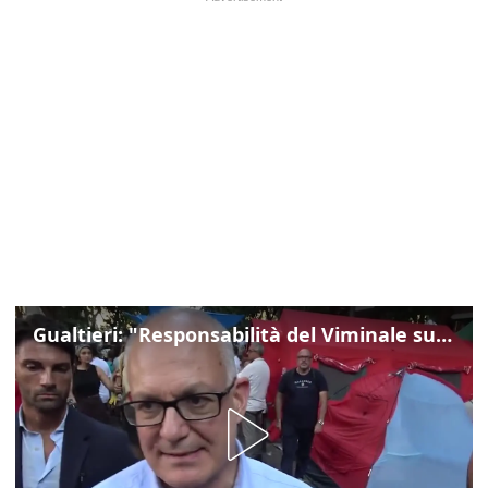
Gualtieri: "Responsabilità del Viminale su Spin Time? La posizione dei partiti è nota"