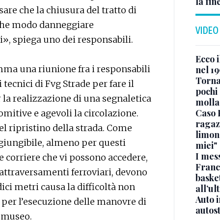
la fin
re che la chiusura del tratto di
lche modo danneggiare
VIDEO
i», spiega uno dei responsabili.
Ecco i
mma una riunione fra i responsabili
nel 19
Torna
 tecnici di Fvg Strade per fare il
pochi 
r la realizzazione di una segnaletica
molla
Caso 
omitive e agevoli la circolazione.
ragaz
l ripristino della strada. Come
limona
ggiungibile, almeno per questi
miei"
I mes
 le corriere che vi possono accedere,
Franc
 attraversamenti ferroviari, devono
basket
i metri causa la difficoltà non
all’ul
Auto 
 per l’esecuzione delle manovre di
autos
l museo.