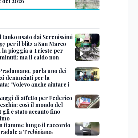
e del 2026
l tanko usato dai Serenissimi
97 per il blitz a San Marco
 la pioggia a Trieste per
minuti: ma il caldo non
Pradamano, parla uno dei
zi denunciati per la
ta: "Volevo anche aiutare i
saggi di affetto per Federico
eschin: così il mondo del
 gli è stato accanto fino
timo
in fiamme lungo il raccordo
tradale a Trebiciano