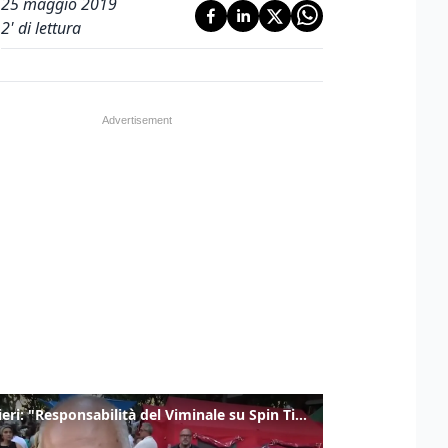
25 maggio 2019
2
' di lettura
Gualtieri: "Responsabilità del Viminale su Spin Time? La posizione dei partiti è nota"