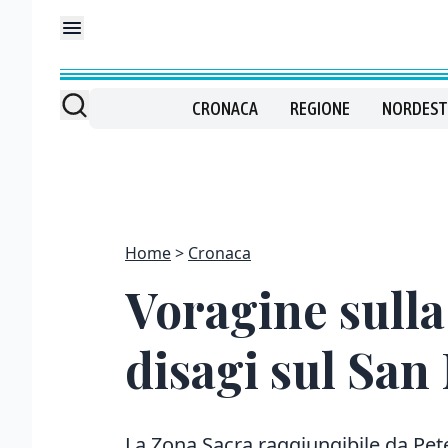
CRONACA
REGIONE
NORDEST
Home
Cronaca
Voragine sulla
disagi sul San
La Zona Sacra raggiungibile da Pete