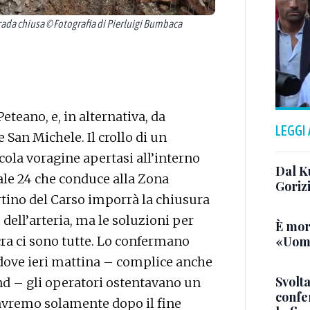
ada chiusa © Fotografia di Pierluigi Bumbaca
eteano, e, in alternativa, da
LEGGI
San Michele. Il crollo di un
ola voragine apertasi all’interno
Dal K
ale 24 che conduce alla Zona
Goriz
tino del Carso imporrà la chiusura
dell’arteria, ma le soluzioni per
È mor
a ci sono tutte. Lo confermano
«Uomo
 dove ieri mattina – complice anche
Svolta
end – gli operatori ostentavano un
confer
avremo solamente dopo il fine