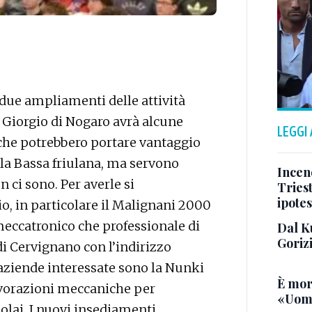
 due ampliamenti delle attività
n Giorgio di Nogaro avrà alcune
LEGGI
che potrebbero portare vantaggio
ella Bassa friulana, ma servono
Incend
 ci sono. Per averle si
Triest
ipotes
io, in particolare il Malignani 2000
 meccatronico che professionale di
Dal K
Goriz
i Cervignano con l’indirizzo
 aziende interessate sono la Nunki
È mor
avorazioni meccaniche per
«Uomo
olai. I nuovi insediamenti