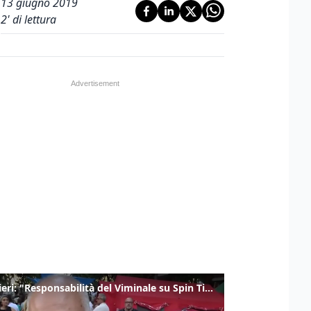
13 giugno 2019
2
' di lettura
Gualtieri: "Responsabilità del Viminale su Spin Time? La posizione dei partiti è nota"