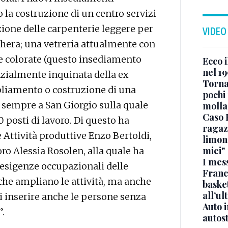
 la costruzione di un centro servizi
uzione delle carpenterie leggere per
VIDEO
ghera; una vetreria attualmente con
e colorate (questo insediamento
Ecco i
nel 19
zialmente inquinata della ex
Torna
pliamento o costruzione di una
pochi 
 sempre a San Giorgio sulla quale
molla
Caso 
00 posti di lavoro. Di questo ha
ragaz
e Attività produttive Enzo Bertoldi,
limona
miei"
oro Alessia Rosolen, alla quale ha
I mes
 esigenze occupazionali delle
Franc
che ampliano le attività, ma anche
basket
all’ul
i inserire anche le persone senza
Auto 
”.
autos