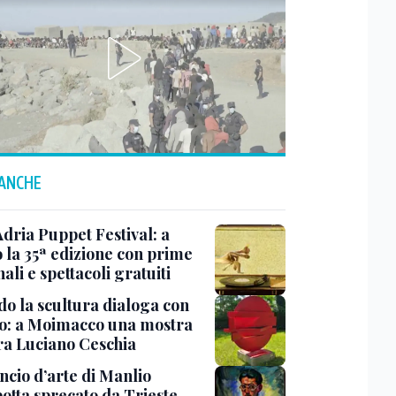
 ANCHE
Adria Puppet Festival: a
 la 35ª edizione con prime
ali e spettacoli gratuiti
o la scultura dialoga con
o: a Moimacco una mostra
ra Luciano Ceschia
ncio d’arte di Manlio
otta sprecato da Trieste