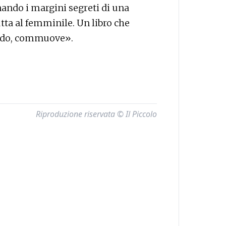
ando i margini segreti di una
utta al femminile. Un libro che
rando, commuove».
Riproduzione riservata © Il Piccolo