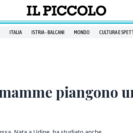
ITALIA
ISTRIA - BALCANI
MONDO
CULTURA E SPET
omamme piangono un
tessa. Nata a Udine, ha studiato anche