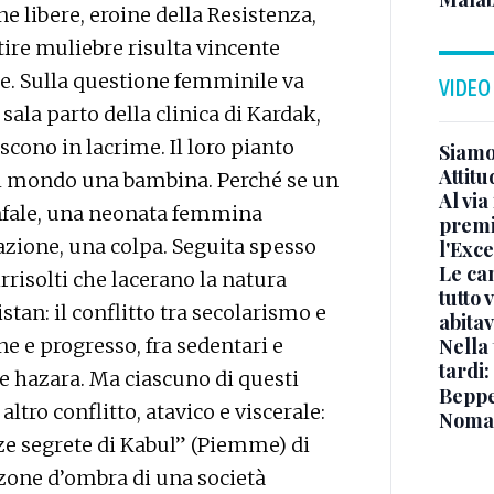
 libere, eroine della Resistenza,
tire muliebre risulta vincente
e. Sulla questione femminile va
VIDEO
 sala parto della clinica di Kardak,
cono in lacrime. Il loro pianto
Siamo 
Attitu
l mondo una bambina. Perché se un
Al via
nfale, una neonata femmina
premi
zione, una colpa. Seguita spesso
l'Exc
Le ca
irrisolti che lacerano la natura
tutto
stan: il conflitto tra secolarismo e
abita
one e progresso, fra sedentari e
Nella 
tardi:
 e hazara. Ma ciascuno di questi
Beppe 
altro conflitto, atavico e viscerale:
Noma
ze segrete di Kabul” (Piemme) di
e zone d’ombra di una società