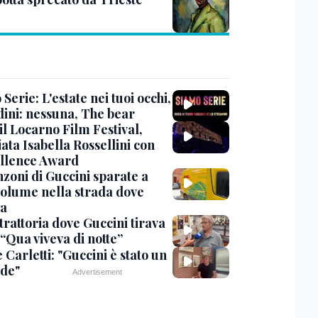
Serie: L'estate nei tuoi occhi,
dini: nessuna, The bear
 il Locarno Film Festival,
ata Isabella Rossellini con
ellence Award
nzoni di Guccini sparate a
 volume nella strada dove
va
trattoria dove Guccini tirava
 “Qua viveva di notte”
Carletti: "Guccini è stato un
de"