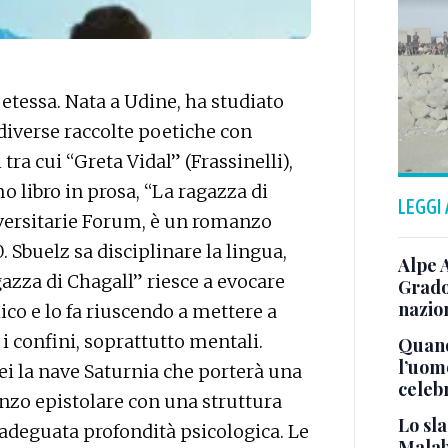
oetessa. Nata a Udine, ha studiato
 diverse raccolte poetiche con
 tra cui “Greta Vidal” (Frassinelli),
mo libro in prosa, “La ragazza di
LEGGI
niversitarie Forum, è un romanzo
. Sbuelz sa disciplinare la lingua,
Alpe 
gazza di Chagall” riesce a evocare
Grado
nazion
lico e lo fa riuscendo a mettere a
i confini, soprattutto mentali.
Quand
l’uom
lei la nave Saturnia che porterà una
celeb
nzo epistolare con una struttura
Lo sla
adeguata profondità psicologica. Le
Malab