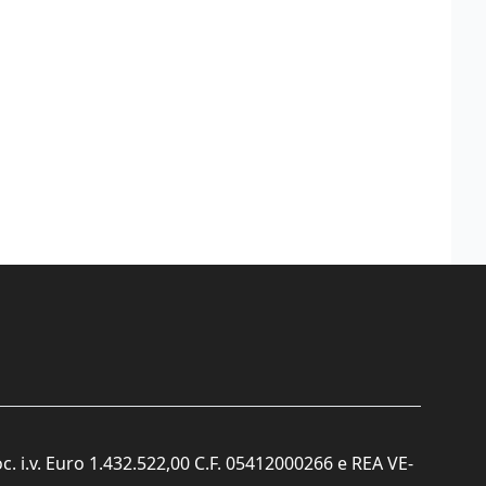
c. i.v. Euro 1.432.522,00 C.F. 05412000266 e REA VE-