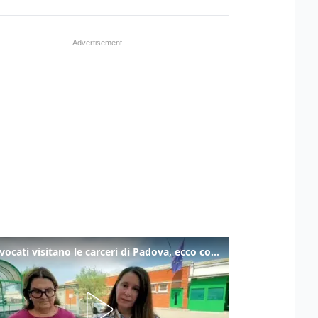
Gli avvocati visitano le carceri di Padova, ecco cosa hanno trovato