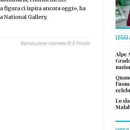
a figura ci ispira ancora oggi», ha
la National Gallery.
LEGGI
Riproduzione riservata © Il Piccolo
Alpe 
Grado
nazion
Quand
l’uom
celeb
Lo sla
Malab