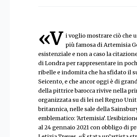
«V
i voglio mostrare ciò che u
più famosa di Artemisia Ge
esistenziale e non a caso la citazion
di Londra per rappresentare in poche 
ribelle e indomita che ha sfidato il s
Seicento, e che ancor oggi è di grand
della pittrice barocca rivive nella 
organizzata su di lei nel Regno Unito
britannica, nelle sale della Sainsbu
emblematico: 'Artemisia’. L'esibizione
al 24 gennaio 2021 con obbligo di pr
Letizia Treves. «È stata un’artista 