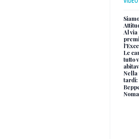
VIDEO
Siamo 
Attitu
Al via
premi
l'Exc
Le ca
tutto
abita
Nella 
tardi:
Beppe 
Noma