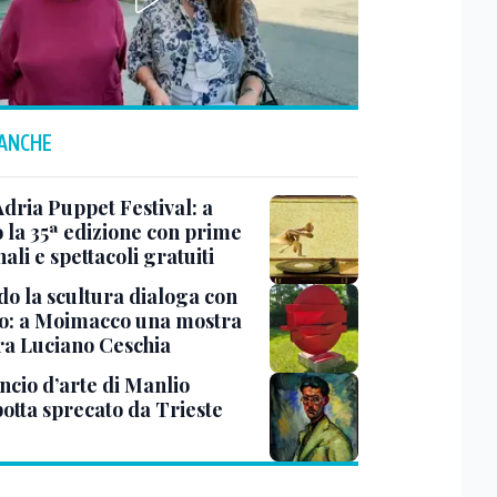
 ANCHE
Adria Puppet Festival: a
 la 35ª edizione con prime
ali e spettacoli gratuiti
o la scultura dialoga con
o: a Moimacco una mostra
ra Luciano Ceschia
ncio d’arte di Manlio
otta sprecato da Trieste