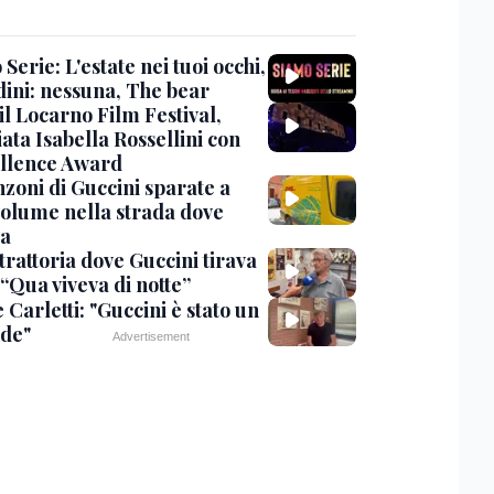
Serie: L'estate nei tuoi occhi,
dini: nessuna, The bear
 il Locarno Film Festival,
ata Isabella Rossellini con
ellence Award
nzoni di Guccini sparate a
 volume nella strada dove
va
trattoria dove Guccini tirava
 “Qua viveva di notte”
Carletti: "Guccini è stato un
de"