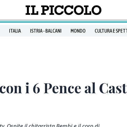
ITALIA
ISTRIA - BALCANI
MONDO
CULTURA E SPET
con i 6 Pence al Cast
ty.
Ospite il chitarrista Bembi e il coro di