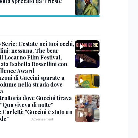
otta sprecato da Trieste
Serie: L'estate nei tuoi occhi,
dini: nessuna, The bear
 il Locarno Film Festival,
ata Isabella Rossellini con
ellence Award
nzoni di Guccini sparate a
 volume nella strada dove
va
trattoria dove Guccini tirava
 “Qua viveva di notte”
Carletti: "Guccini è stato un
de"