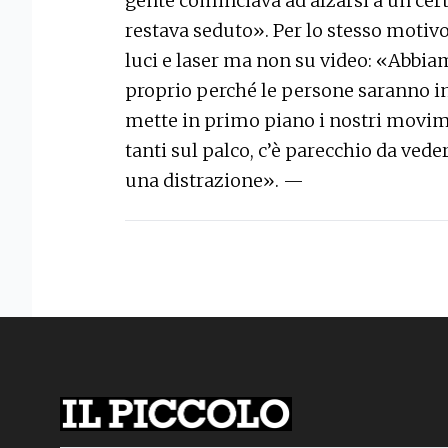
gente cominciava ad alzarsi a un cert
restava seduto». Per lo stesso motivo
luci e laser ma non su video: «Abbiam
proprio perché le persone saranno i
mette in primo piano i nostri m
ovim
tanti sul palco, c’è parecchio da vede
una distrazione».
—