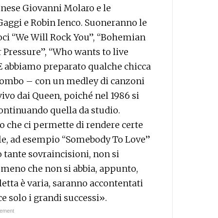
dinese Giovanni Molaro e le
 Gaggi e Robin Ienco. Suoneranno le
soci “We Will Rock You”, “Bohemian
 Pressure”, “Who wants to live
E abbiamo preparato qualche chicca
olombo – con un medley di canzoni
ivo dai Queen, poiché nel 1986 si
 continuando quella da studio.
o che ci permette di rendere certe
nale, ad esempio “Somebody To Love”
tante sovraincisioni, non si
 meno che non si abbia, appunto,
etta è varia, saranno accontentati
ce solo i grandi successi».