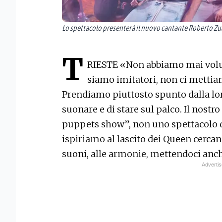
Lo spettacolo presenterà il nuovo cantante Roberto Z
T
RIESTE
«Non abbiamo mai volu
siamo imitatori, non ci mettiam
Prendiamo piuttosto spunto dalla loro
suonare e di stare sul palco. Il nostr
puppets show”, non uno spettacolo di
ispiriamo al lascito dei Queen cercand
suoni, alle armonie, mettendoci anch