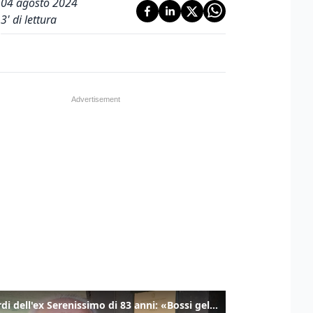
04 agosto 2024
3
' di lettura
I ricordi dell'ex Serenissimo di 83 anni: «Bossi geloso di noi, in carcere mi cantavano l’inno di San Marco»