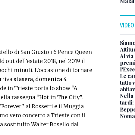
Malab
VIDEO
Siamo 
Attitu
tello di San Giusto i 6 Pence Queen
Al via
d out dell’estate 2018, nel 2019 il
premi
l'Exc
pochi minuti. L’occasione di tornare
Le ca
arriva
stasera, domenica 4
tutto
ade in Trieste porta lo show
“A
abita
Nella 
della rassegna
“Hot in The City”
.
tardi:
Forever” al Rossetti e il Muggia
Beppe 
imo vero concerto a Trieste con il
Noma
 sostituito Walter Bosello dal