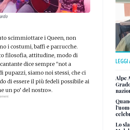
uardo
to scimmiottare i Queen, non
o i costumi, baffi e parrucche.
 filosofia, attitudine, modo di
LEGGI
o cantante dice sempre “not a
 pupazzi, siamo noi stessi, che ci
Alpe 
o di essere il più fedeli possibile ai
Grado
e un po’ del nostro».
nazion
Quand
l’uom
celeb
Lo sla