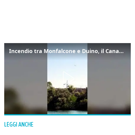
Incendio tra Monfalcone e Duino, il Canadair in azione per fermare le fiamme sul fronte dell’A4
LEGGI ANCHE