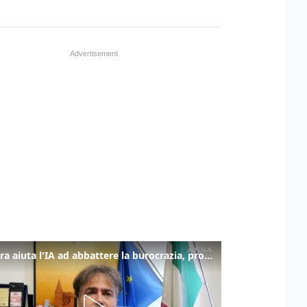
La fibra aiuta l'IA ad abbattere la burocrazia, progetto pilota in Veneto