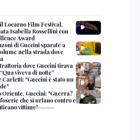
 il Locarno Film Festival,
ata Isabella Rossellini con
ellence Award
nzoni di Guccini sparate a
 volume nella strada dove
va
trattoria dove Guccini tirava
 “Qua viveva di notte”
Carletti: "Guccini è stato un
de"
 Oriente, Guccini: "Guerra?
foserie che si urlano contro e
ticano vittime"