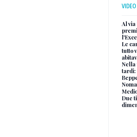
VIDEO
Al via
premi
l'Exc
Le ca
tutto
abita
Nella 
tardi:
Beppe 
Noma
Medio
Due ti
dimen