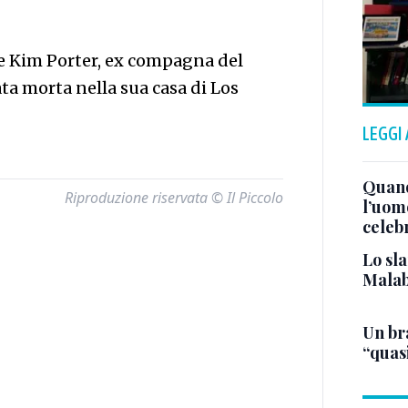
se Kim Porter, ex compagna del
ata morta nella sua casa di Los
LEGGI
Quand
Riproduzione riservata © Il Piccolo
l’uom
celeb
Lo sla
Malab
Un bra
“quas