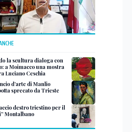
 ANCHE
o la scultura dialoga con
o: a Moimacco una mostra
ra Luciano Ceschia
ncio d’arte di Manlio
otta sprecato da Trieste
ccio destro triestino per il
i” Montalbano