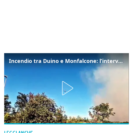
Incendio tra Duino e Monfalcone: l’intervento dei vigili del fuoco