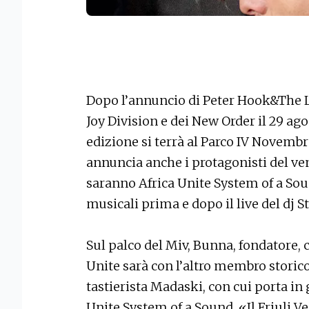
Dopo l’annuncio di Peter Hook&The L
Joy Division e dei New Order il 29 agos
edizione si terrà al Parco IV Novembr
annuncia anche i protagonisti del vener
saranno Africa Unite System of a Soun
musicali prima e dopo il live del dj S
Sul palco del Miv, Bunna, fondatore, c
Unite sarà con l’altro membro storico
tastierista Madaski, con cui porta in
Unite System of a Sound. «Il Friuli V