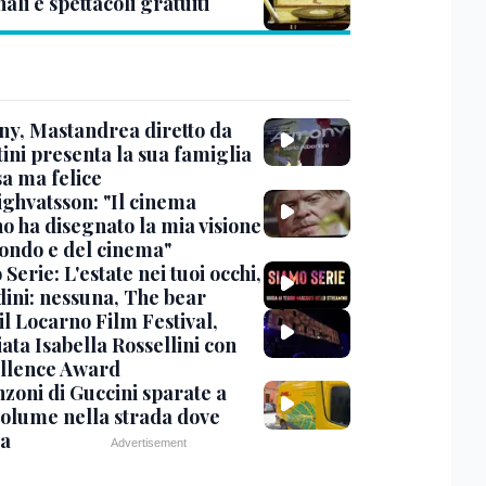
ali e spettacoli gratuiti
y, Mastandrea diretto da
ini presenta la sua famiglia
sa ma felice
ighvatsson: "Il cinema
no ha disegnato la mia visione
ondo e del cinema"
Serie: L'estate nei tuoi occhi,
dini: nessuna, The bear
 il Locarno Film Festival,
ata Isabella Rossellini con
ellence Award
nzoni di Guccini sparate a
 volume nella strada dove
va