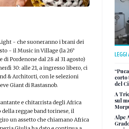
ight - che suoneranno i brani dei
to - il Music in Village (la 26°
LEGGI
e di Pordenone dal 28 al 31 agosto)
dì 30: alle 21, a ingresso libero, ci
“Puca”
d & Architorti, con le selezioni
corto 
del C
teve Giant di Rastasnob.
A Trie
sul mo
antante e chitarrista degli Africa
Morp
 della reggae band torinese, il
Alpe 
 giro un assetto che chiamano Africa
Grado
enezia Giulia ha dato e continua a