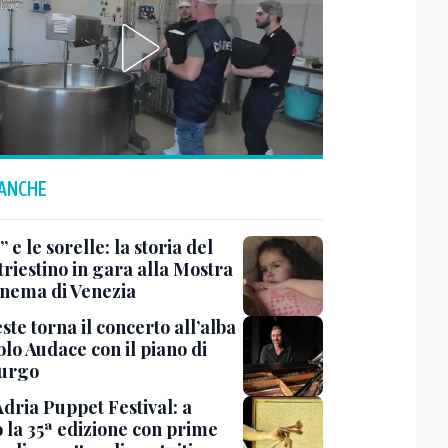
 ANCHE
 e le sorelle: la storia del
triestino in gara alla Mostra
inema di Venezia
ste torna il concerto all’alba
lo Audace con il piano di
urgo
Adria Puppet Festival: a
 la 35ª edizione con prime