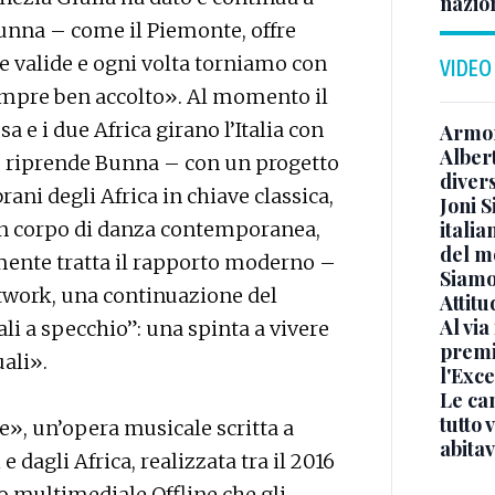
nazion
nna – come il Piemonte, offre
 valide e ogni volta torniamo con
VIDEO
sempre ben accolto». Al momento il
a e i due Africa girano l’Italia con
Armon
Albert
– riprende Bunna – con un progetto
diver
ani degli Africa in chiave classica,
Joni S
e un corpo di danza contemporanea,
italia
del m
mente tratta il rapporto moderno –
Siamo 
etwork, una continuazione del
Attitu
Al via
ali a specchio”: una spinta a vivere
premi
uali».
l'Exc
Le ca
tutto
e», un’opera musicale scritta a
abita
 dagli Africa, realizzata tra il 2016
olo multimediale Offline che gli