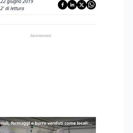
22 giugno 2019
2
' di lettura
Alto Friuli, formaggi e burro venduti come locali: nei prodotti latte da fuori regione e dall’estero