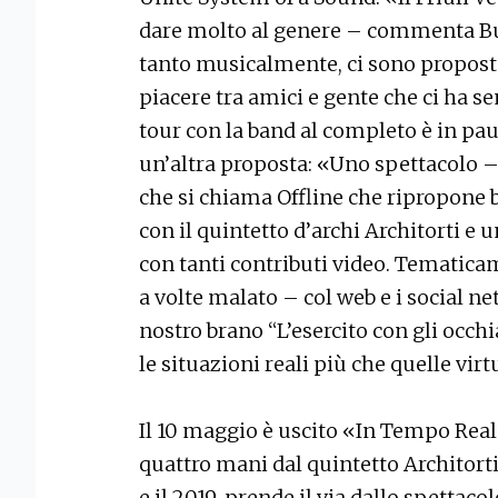
dare molto al genere – commenta Bu
tanto musicalmente, ci sono proposte
piacere tra amici e gente che ci ha 
tour con la band al completo è in paus
un’altra proposta: «Uno spettacolo 
che si chiama Offline che ripropone br
con il quintetto d’archi Architorti 
con tanti contributi video. Tematica
a volte malato – col web e i social n
nostro brano “L’esercito con gli occhi
le situazioni reali più che quelle virt
Il 10 maggio è uscito «In Tempo Real
quattro mani dal quintetto Architorti e
e il 2019, prende il via dallo spettac