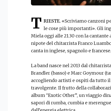
T
RIESTE.
«Scriviamo canzoni per 
le cose più importanti». Gli in
Miela oggi alle 21.30 con la cantant
nipote del chitarrista Franco Luambo
canta in inglese, spagnolo e francese
La band nasce nel 2013 dal chitarris
Brandler (basso) e Marc Goymour (tast
accogliendo artisti e ospiti da tutto
travolgente. Il frutto della collabora
album “Exotic Other”, un viaggio din
sapori di rumba, cumbia e merengu
dall’energia elettrica.