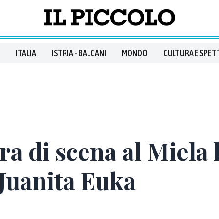
ITALIA
ISTRIA - BALCANI
MONDO
CULTURA E SPET
a di scena al Miela 
 Juanita Euka