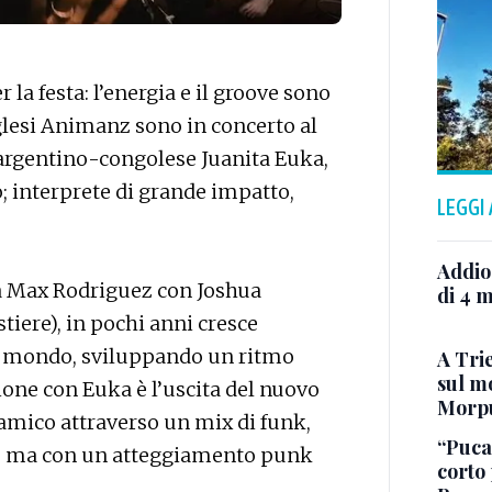
la festa: l’energia e il groove sono
glesi Animanz sono in concerto al
e argentino-congolese Juanita Euka,
; interprete di grande impatto,
LEGGI
.
Addio
ta Max Rodriguez con Joshua
di 4 m
iere), in pochi anni cresce
 il mondo, sviluppando un ritmo
A Trie
sul mo
zione con Euka è l’uscita del nuovo
Morp
amico attraverso un mix di funk,
“Puca”
e ma con un atteggiamento punk
corto 