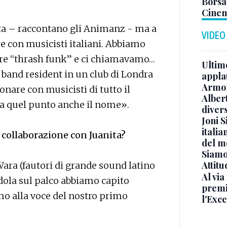
Borsat
Cinem
lta – raccontano gli Animanz - ma a
VIDEO
e con musicisti italiani. Abbiamo
ere “thrash funk” e ci chiamavamo…
Ultimo
 band resident in un club di Londra
appla
Armon
uonare con musicisti di tutto il
Albert
 a quel punto anche il nome».
diver
Joni S
italia
 collaborazione con Juanita?
del m
Siamo 
Attitu
ra (fautori di grande sound latino
Al via
ndola sul palco abbiamo capito
premi
mo alla voce del nostro primo
l'Exc