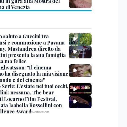
ti in gara alla Mostra del
a di Venezia
 saluto a Guccini tra
usi e commozione a Pavana
y, Mastandrea diretto da
ini presenta la sua famiglia
sa ma felice
ighvatsson: "Il cinema
no ha disegnato la mia visione
ondo e del cinema"
Serie: L'estate nei tuoi occhi,
dini: nessuna, The bear
 il Locarno Film Festival,
ata Isabella Rossellini con
ellence Award