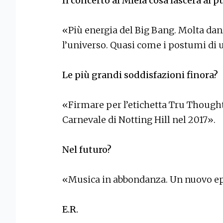
Il concerto al Miela cosa lascerà al p
«Più energia del Big Bang. Molta dan
l’universo. Quasi come i postumi di 
Le più grandi soddisfazioni finora?
«Firmare per l’etichetta Tru Thought
Carnevale di Notting Hill nel 2017».
Nel futuro?
«Musica in abbondanza. Un nuovo ep
E.R.