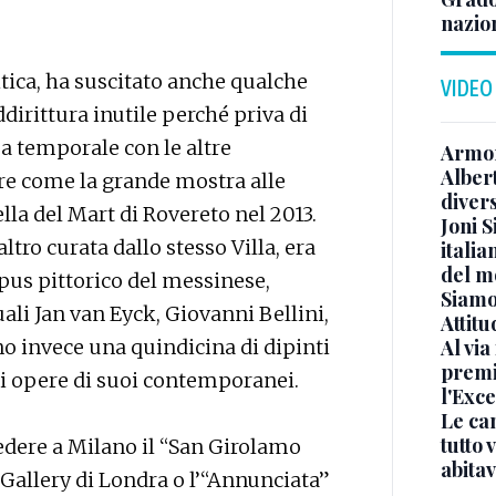
nazion
itica, ha suscitato anche qualche
VIDEO
ddirittura inutile perché priva di
za temporale con le altre
Armon
Albert
ore come la grande mostra alle
diver
lla del Mart di Rovereto nel 2013.
Joni S
tro curata dallo stesso Villa, era
italia
del m
orpus pittorico del messinese,
Siamo 
ali Jan van Eyck, Giovanni Bellini,
Attitu
o invece una quindicina di dipinti
Al via
premi
di opere di suoi contemporanei.
l'Exc
Le ca
tutto
vedere a Milano il “San Girolamo
abita
 Gallery di Londra o l’“Annunciata”