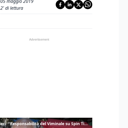
05 maggio 2019
2
' di lettura
Gualtieri: "Responsabilità del Viminale su Spin Time? La posizione dei partiti è nota"