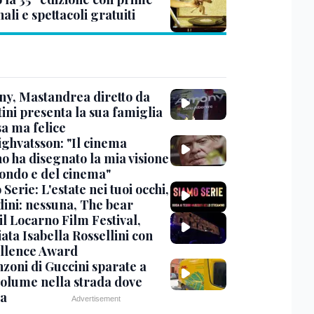
ali e spettacoli gratuiti
y, Mastandrea diretto da
ini presenta la sua famiglia
sa ma felice
ighvatsson: "Il cinema
no ha disegnato la mia visione
ondo e del cinema"
Serie: L'estate nei tuoi occhi,
dini: nessuna, The bear
 il Locarno Film Festival,
ata Isabella Rossellini con
ellence Award
nzoni di Guccini sparate a
 volume nella strada dove
va