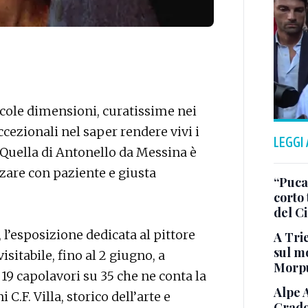
cole dimensioni, curatissime nei
eccezionali nel saper rendere vivi i
LEGGI
 Quella di Antonello da Messina è
zzare con paziente e giusta
“Puca”
corto 
del C
l’esposizione dedicata al pittore
A Trie
sul mo
isitabile, fino al 2 giugno, a
Morp
 19 capolavori su 35 che ne conta la
Alpe 
C.F. Villa, storico dell’arte e
Grado