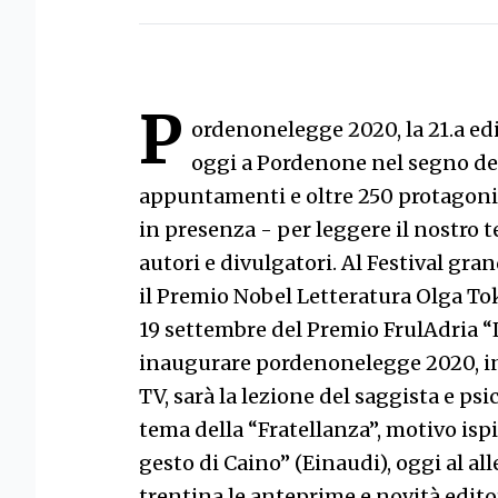
P
ordenonelegge 2020, la 21.a edi
oggi a Pordenone nel segno del
appuntamenti e oltre 250 protagonist
in presenza - per leggere il nostro 
autori e divulgatori. Al Festival gra
il Premio Nobel Letteratura Olga Tok
19 settembre del Premio FrulAdria “
inaugurare pordenonelegge 2020, in
TV, sarà la lezione del saggista e ps
tema della “Fratellanza”, motivo isp
gesto di Caino” (Einaudi), oggi al al
trentina le anteprime e novità editor