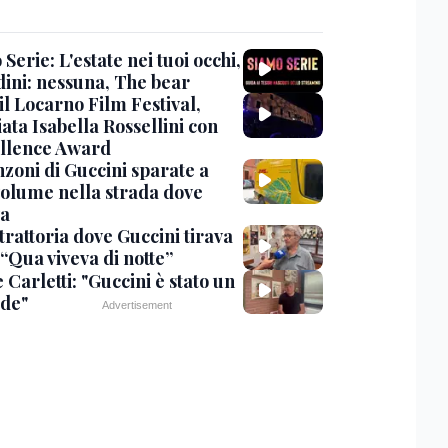
Serie: L'estate nei tuoi occhi,
dini: nessuna, The bear
 il Locarno Film Festival,
ata Isabella Rossellini con
ellence Award
nzoni di Guccini sparate a
 volume nella strada dove
va
trattoria dove Guccini tirava
 “Qua viveva di notte”
Carletti: "Guccini è stato un
de"