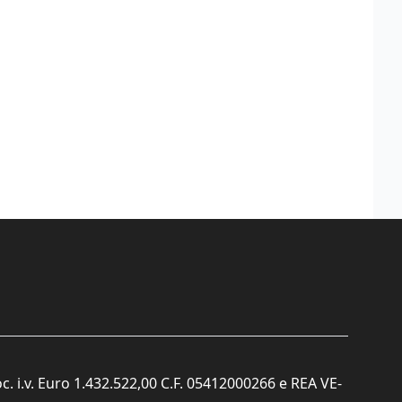
c. i.v. Euro 1.432.522,00 C.F. 05412000266 e REA VE-