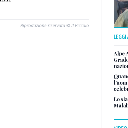
Riproduzione riservata © Il Piccolo
LEGGI
Alpe 
Grado
nazion
Quand
l’uom
celeb
Lo sla
Malab