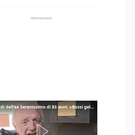
I ricordi dell'ex Serenissimo di 83 anni: «Bossi geloso di noi, in carcere mi cantavano l’inno di San Marco»