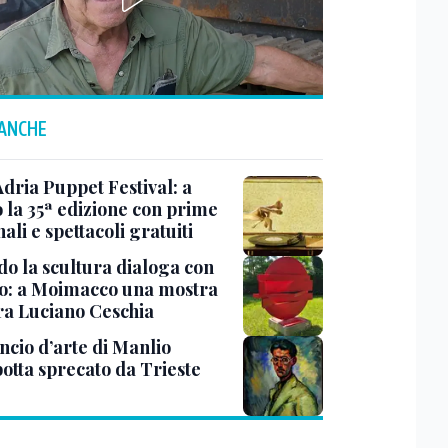
 ANCHE
Adria Puppet Festival: a
 la 35ª edizione con prime
ali e spettacoli gratuiti
o la scultura dialoga con
o: a Moimacco una mostra
ra Luciano Ceschia
ncio d’arte di Manlio
otta sprecato da Trieste