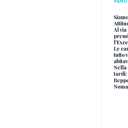
VIDEO
Siamo 
Attitu
Al via
premi
l'Exc
Le ca
tutto
abita
Nella 
tardi:
Beppe 
Noma