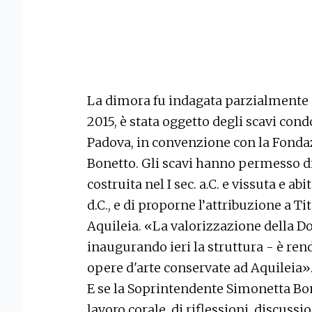
La dimora fu indagata parzialmente già
2015, è stata oggetto degli scavi condo
Padova, in convenzione con la Fondaz
Bonetto. Gli scavi hanno permesso di
costruita nel I sec. a.C. e vissuta e ab
d.C., e di proporne l’attribuzione a Ti
Aquileia. «La valorizzazione della D
inaugurando ieri la struttura - è rende
opere d'arte conservate ad Aquileia»
E se la Soprintendente Simonetta Bon
lavoro corale, di riflessioni, discussi