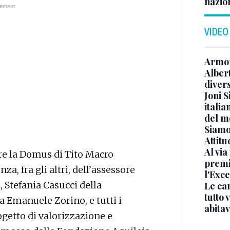
nazion
VIDEO
Armon
Albert
diver
Joni S
italia
del m
Siamo 
Attitu
Al via
re la Domus di Tito Macro
premi
za, fra gli altri, dell’assessore
l'Exc
, Stefania Casucci della
Le ca
tutto
a Emanuele Zorino, e tutti i
abita
ogetto di valorizzazione e