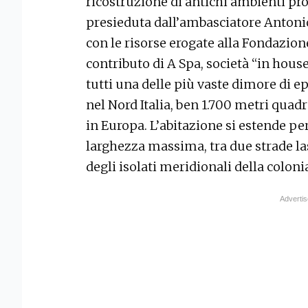
ricostruzione di antichi ambienti pr
presieduta dall’ambasciatore Antonio
con le risorse erogate alla Fondazion
contributo di A Spa, società “in house
tutti una delle più vaste dimore di 
nel Nord Italia, ben 1.700 metri qua
in Europa. L’abitazione si estende per
larghezza massima, tra due strade last
degli isolati meridionali della colonia