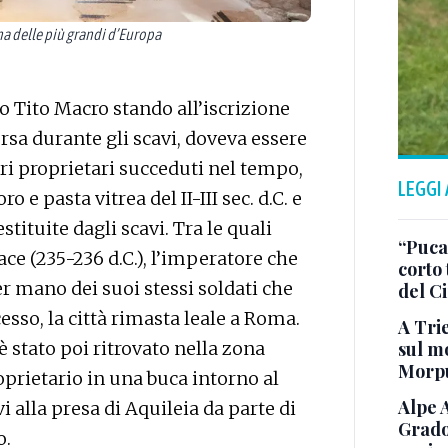
na delle più grandi d’Europa
o Tito Macro stando all’iscrizione
rsa durante gli scavi, doveva essere
tri proprietari succeduti nel tempo,
LEGGI
o e pasta vitrea del II-III sec. d.C. e
tituite dagli scavi. Tra le quali
“Puca”
ace (235-236 d.C.), l’imperatore che
corto 
r mano dei suoi stessi soldati che
del C
esso, la città rimasta leale a Roma.
A Trie
sul mo
 stato poi ritrovato nella zona
Morp
oprietario in una buca intorno al
Alpe 
i alla presa di Aquileia da parte di
Grado
o.