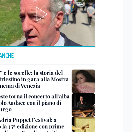
 ANCHE
 e le sorelle: la storia del
triestino in gara alla Mostra
inema di Venezia
ste torna il concerto all’alba
lo Audace con il piano di
urgo
Adria Puppet Festival: a
 la 35ª edizione con prime