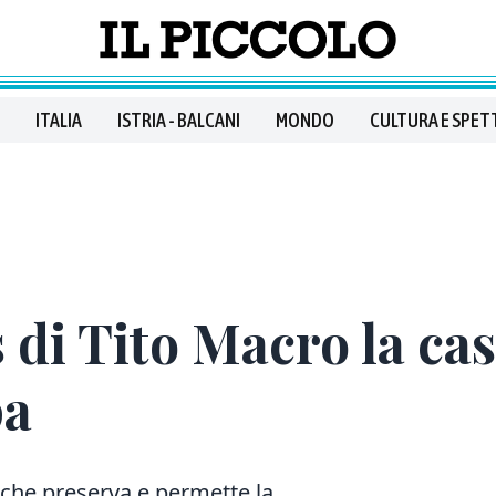
ITALIA
ISTRIA - BALCANI
MONDO
CULTURA E SPET
 di Tito Macro la ca
pa
 che preserva e permette la