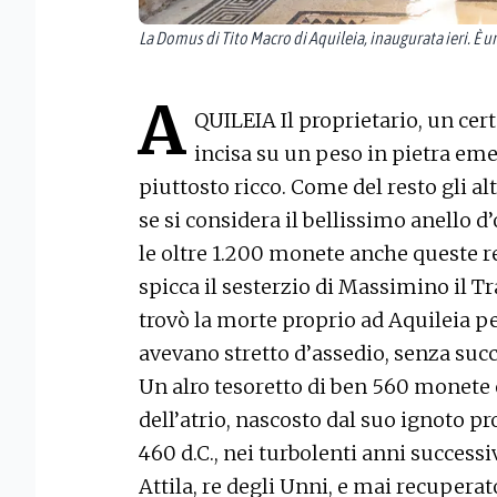
La Domus di Tito Macro di Aquileia, inaugurata ieri. È u
A
QUILEIA Il proprietario, un cert
incisa su un peso in pietra eme
piuttosto ricco. Come del resto gli al
se si considera il bellissimo anello d’or
le oltre 1.200 monete anche queste res
spicca il sesterzio di Massimino il Tr
trovò la morte proprio ad Aquileia pe
avevano stretto d’assedio, senza succ
Un alro tesoretto di ben 560 monete è
dell’atrio, nascosto dal suo ignoto pr
460 d.C., nei turbolenti anni successiv
Attila, re degli Unni, e mai recuperat