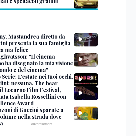
ali e spettacoli gratuiti
y, Mastandrea diretto da
ini presenta la sua famiglia
sa ma felice
ighvatsson: "Il cinema
no ha disegnato la mia visione
ondo e del cinema"
Serie: L'estate nei tuoi occhi,
dini: nessuna, The bear
 il Locarno Film Festival,
ata Isabella Rossellini con
ellence Award
nzoni di Guccini sparate a
 volume nella strada dove
va