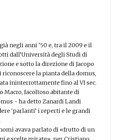
 negli anni ’50 e, tra il 2009 e il
tti dall’Università degli Studi di
ione e sotto la direzione di Jacopo
 riconoscere la pianta della domus,
itata ininterrottamente fino al VI sec.
to Macro, facoltoso abitante di
omus - ha detto Zanardi Landi
re ‘parlanti’ i reperti e le grandi
.
omi avava parlato di «frutto di un
oni e scelte mirate», per Cristiano