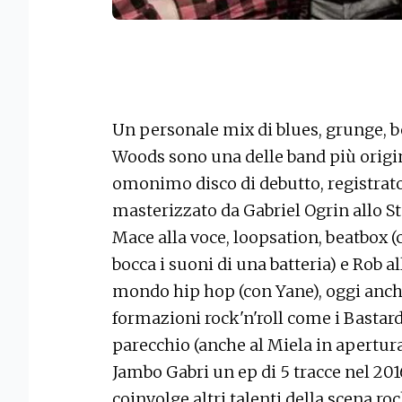
Un personale mix di blues, grunge, be
Woods sono una delle band più original
omonimo disco di debutto, registrato
masterizzato da Gabriel Ogrin allo S
Mace alla voce, loopsation, beatbox 
bocca i suoni di una batteria) e Rob al
mondo hip hop (con Yane), oggi anche
formazioni rock'n'roll come i Bastar
parecchio (anche al Miela in apertura 
Jambo Gabri un ep di 5 tracce nel 2016
coinvolge altri talenti della scena roc