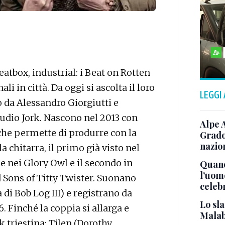
atbox, industrial: i Beat on Rotten
i in città. Da oggi si ascolta il loro
LEGGI
 da Alessandro Giorgiutti e
tudio Jork. Nascono nel 2013 con
Alpe 
(che permette di produrre con la
Grado
nazion
la chitarra, il primo già visto nel
 nei Glory Owl e il secondo in
Quand
l’uom
d Sons of Titty Twister. Suonano
celeb
di Bob Log III) e registrano da
Lo sla
. Finché la coppia si allarga e
Malab
k triestina: Tilen (Dorothy,