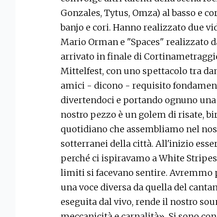
Gonzales, Tytus, Omza) al basso e cori
banjo e cori. Hanno realizzato due vi
Mario Orman e "Spaces" realizzato d
arrivato in finale di Cortinametraggi
Mittelfest, con uno spettacolo tra d
amici - dicono - requisito fondam
divertendoci e portando ognuno una p
nostro pezzo è un golem di risate, bi
quotidiano che assembliamo nel nos
sotterranei della città. All'inizio ess
perché ci ispiravamo a White Stripes,
limiti si facevano sentire. Avremmo 
una voce diversa da quella del cantan
eseguita dal vivo, rende il nostro so
meccanicità e carnalità». Si sono con