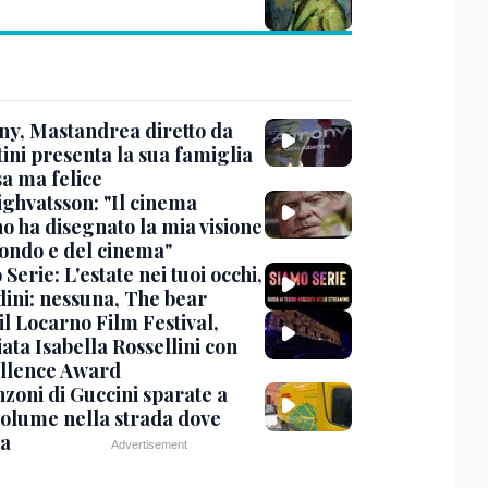
y, Mastandrea diretto da
ini presenta la sua famiglia
sa ma felice
ighvatsson: "Il cinema
no ha disegnato la mia visione
ondo e del cinema"
Serie: L'estate nei tuoi occhi,
dini: nessuna, The bear
 il Locarno Film Festival,
ata Isabella Rossellini con
ellence Award
nzoni di Guccini sparate a
 volume nella strada dove
va