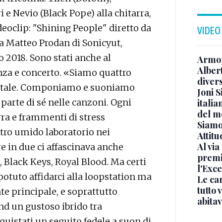
 e Nevio (Black Pope) alla chitarra,
deoclip: "Shining People" diretto da
VIDEO
a Matteo Prodan di Sonicyut,
o 2018. Sono stati anche al
Armon
Albert
anza e concerto. «Siamo quattro
diver
entale. Componiamo e suoniamo
Joni S
arte di sé nelle canzoni. Ogni
italia
del m
rra e frammenti di stress
Siamo 
tro umido laboratorio nei
Attitu
Al via
ere in due ci affascinava anche
premi
 Black Keys, Royal Blood. Ma certi
l'Exc
potuto affidarci alla loopstation ma
Le ca
tutto
te principale, e soprattutto
abita
und un gustoso ibrido tra
quistati un seguito fedele a suon di