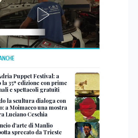
 ANCHE
Adria Puppet Festival: a
 la 35ª edizione con prime
ali e spettacoli gratuiti
o la scultura dialoga con
o: a Moimacco una mostra
ra Luciano Ceschia
ncio d’arte di Manlio
otta sprecato da Trieste