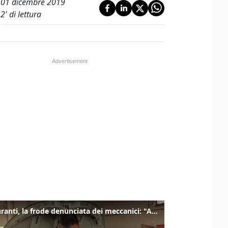
01 dicembre 2019
2
' di lettura
Carburanti, la frode denunciata dei meccanici: "Acqua in gasolio e benzina"