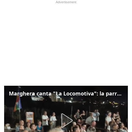
Marghera canta "La Locomotiva": la parrocchia della Cita ricorda Guccini