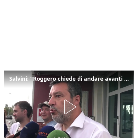
Salvini: "Roggero chiede di andare avanti su norma anti-risarcimenti"