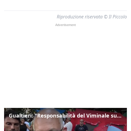
Riproduzione riservata © Il Piccolo
Gualtieri: "Responsabilità del Viminale su Spin Time? La posizione dei partiti è nota"