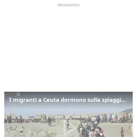
I migranti a Ceuta dormono sulla spiaggia: "Vogliamo entrare in Europa"