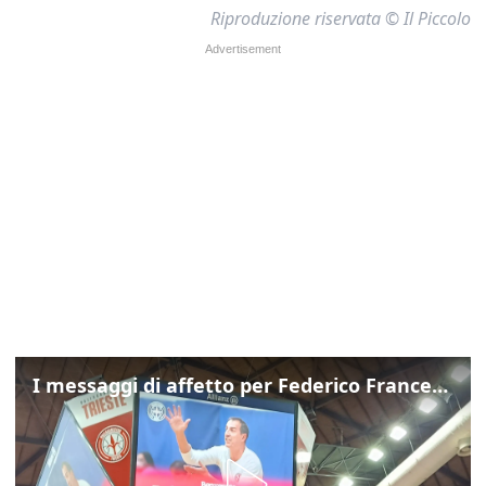
Riproduzione riservata © Il Piccolo
I messaggi di affetto per Federico Franceschin: così il mondo del basket gli è stato accanto fino all’ultimo