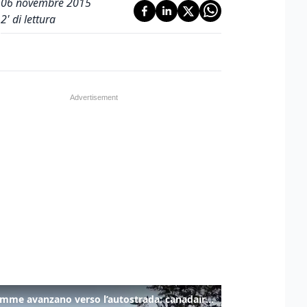
06 novembre 2015
2
' di lettura
Le fiamme avanzano verso l’autostrada: canadair in azione tra Monfalcone e Duino