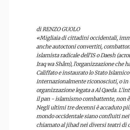
di RENZO GUOLO
«Migliaia di cittadini occidentali, i
anche autoctoni convertiti, combattono 
islamista radicale dell’IS o Daesh (acr
Iraq wa Shâm), l’organizzazione che ha
Califfato e instaurato lo Stato Islamic
internazionalmente riconosciuti, o in q
organizzazione legata a Al Qaeda. L’in
il pan - islamismo combattente, non 
Negli ultimi tre decenni è accaduto più
mondo occidentale siano confluiti ne
chiamato al jihad nei diversi teatri di c