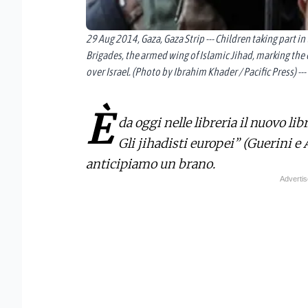
29 Aug 2014, Gaza, Gaza Strip --- Children taking part 
Brigades, the armed wing of Islamic Jihad, marking the 
over Israel. (Photo by Ibrahim Khader / Pacific Press) --
È
da oggi nelle libreria il nuovo li
Gli jihadisti europei” (Guerini e A
anticipiamo un brano.