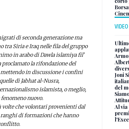
corto 
Borsat
Cinem
VIDEO
mmigrati di seconda generazione ma
Ultimo
tra Siria e Iraq nelle fila del gruppo
appla
onimo in arabo di Dawla islamiya fil’
Armon
Albert
 proclamato la rifondazione del
diver
o mettendo in discussione i confini
Joni S
uelle di Jabhat al-Nusra,
italia
del m
ternazionalismo islamista, o meglio,
Siamo 
è fenomeno nuovo.
Attitu
Al via
 volte che volontari provenienti dal
premi
i ranghi di formazioni che hanno
l'Exc
onflitto.