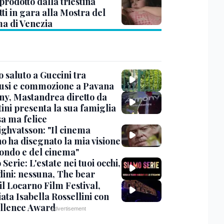
prodotto dalla triestina
ti in gara alla Mostra del
a di Venezia
 saluto a Guccini tra
usi e commozione a Pavana
y, Mastandrea diretto da
ini presenta la sua famiglia
sa ma felice
ighvatsson: "Il cinema
no ha disegnato la mia visione
ondo e del cinema"
Serie: L'estate nei tuoi occhi,
dini: nessuna, The bear
 il Locarno Film Festival,
ata Isabella Rossellini con
ellence Award