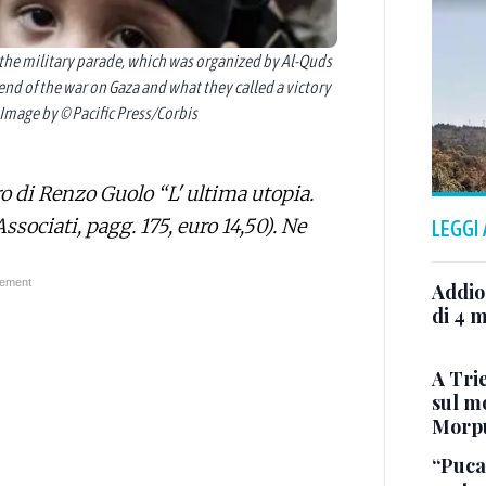
in the military parade, which was organized by Al-Quds
end of the war on Gaza and what they called a victory
- Image by © Pacific Press/Corbis
bro di Renzo Guolo “L' ultima utopia.
ssociati, pagg. 175, euro 14,50). Ne
LEGGI
Addio
di 4 m
A Trie
sul mo
Morp
“Puca”