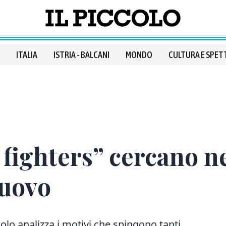
ITALIA
ISTRIA - BALCANI
MONDO
CULTURA E SPET
n fighters” cercano n
nuovo
olo analizza i motivi che spingono tanti