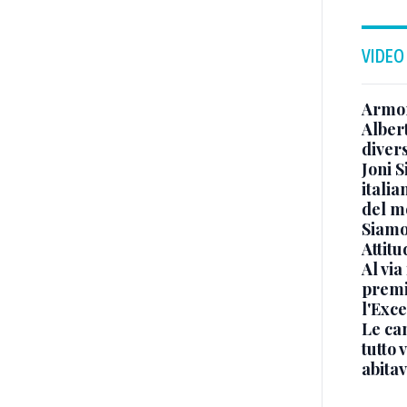
VIDEO
Armon
Albert
diver
Joni S
italia
del m
Siamo 
Attitu
Al via
premi
l'Exc
Le ca
tutto
abita