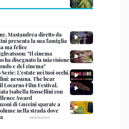
y, Mastandrea diretto da
ini presenta la sua famiglia
sa ma felice
ighvatsson: "Il cinema
no ha disegnato la mia visione
ondo e del cinema"
Serie: L'estate nei tuoi occhi,
dini: nessuna, The bear
 il Locarno Film Festival,
ata Isabella Rossellini con
ellence Award
nzoni di Guccini sparate a
 volume nella strada dove
va