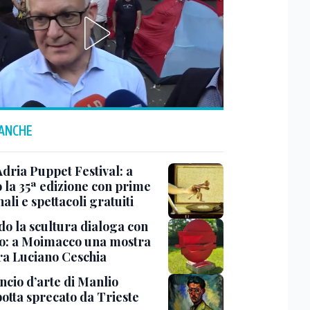
 ANCHE
Adria Puppet Festival: a
 la 35ª edizione con prime
ali e spettacoli gratuiti
o la scultura dialoga con
o: a Moimacco una mostra
ra Luciano Ceschia
ncio d’arte di Manlio
otta sprecato da Trieste