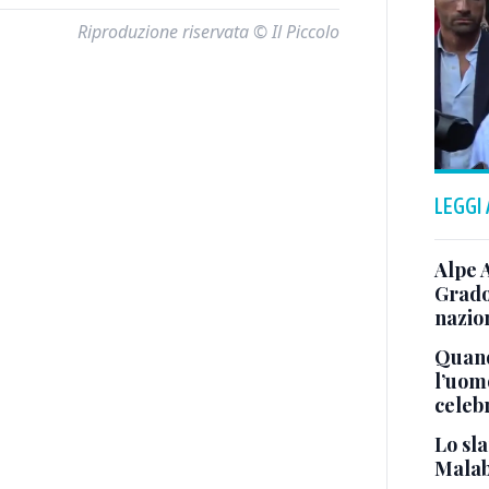
Riproduzione riservata © Il Piccolo
LEGGI
Alpe 
Grado
nazion
Quand
l’uom
celeb
Lo sla
Malab