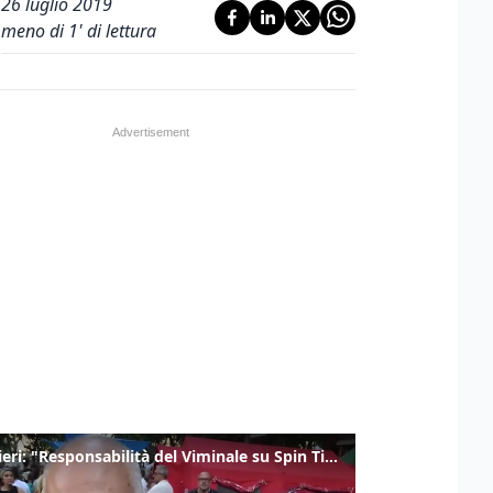
26 luglio 2019
meno di 1' di lettura
Gualtieri: "Responsabilità del Viminale su Spin Time? La posizione dei partiti è nota"