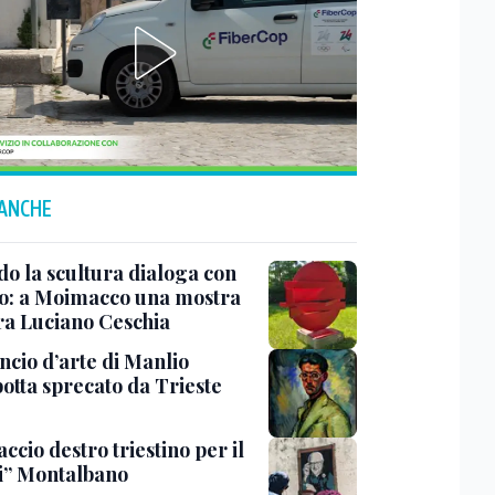
 ANCHE
o la scultura dialoga con
o: a Moimacco una mostra
ra Luciano Ceschia
ncio d’arte di Manlio
otta sprecato da Trieste
ccio destro triestino per il
i” Montalbano