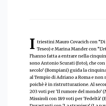
I
triestini Mauro Covacich con “Di 
Teseo) e Marina Mander con “L’et
l’hanno fatta a entrare nella cinquin
sono Antonio Scurati (foto), che con 31
secolo’ (Bompiani) guida la cinquina,
al Tempio di Adriano a Roma e non ne
poichè è in ristrutturazione. Al se
203 voti per 'Il rumore del mondo’ 
Missiroli con 189 voti per 'Fedeltà' 
Durastanti con 'La straniera’ (La nave