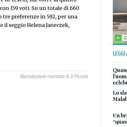
con 159 voti. Su un totale di 660
o tre preferenze in 592, per una
e il seggio Helena Janeczek,
LEGGI
Quand
l’uom
Riproduzione riservata © Il Piccolo
celeb
Lo sla
Malab
Un bra
“quas