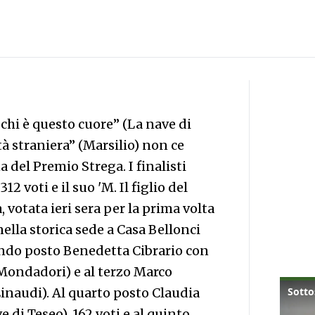
chi è questo cuore” (La nave di
à straniera” (Marsilio) non ce
a del Premio Strega. I finalisti
2 voti e il suo 'M. Il figlio del
 votata ieri sera per la prima volta
lla storica sede a Casa Bellonci
condo posto Benedetta Cibrario con
(Mondadori) e al terzo Marco
(Einaudi). Al quarto posto Claudia
 di Teseo), 162 voti e al quinto