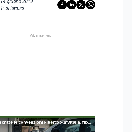
14 giugno 2019
1
' di lettura
Sottoscritte le convenzioni Fibercop-Invitalia, fibra ottica per 477 mila civici