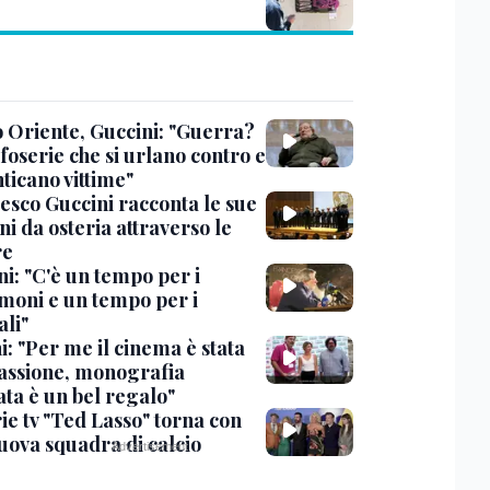
 Oriente, Guccini: "Guerra?
foserie che si urlano contro e
ticano vittime"
esco Guccini racconta le sue
i da osteria attraverso le
re
i: "C'è un tempo per i
moni e un tempo per i
ali"
: "Per me il cinema è stata
assione, monografia
ata è un bel regalo"
ie tv "Ted Lasso" torna con
uova squadra di calcio