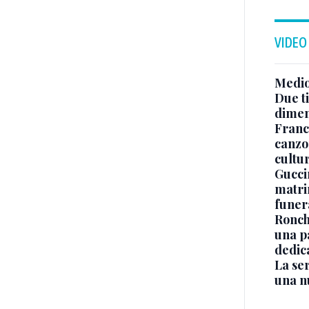
VIDEO
Medio
Due ti
dimen
Franc
canzon
cultu
Guccin
matri
funer
Ronchi
una p
dedic
La ser
una n